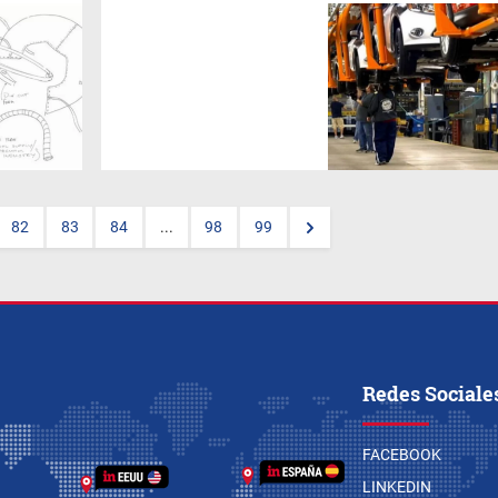
82
83
84
...
98
99
Redes Sociale
FACEBOOK
LINKEDIN