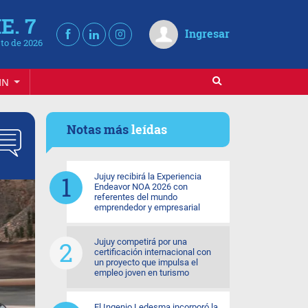
E. 7
Ingresar
to de 2026
IN
Notas más
leídas
Jujuy recibirá la Experiencia
Endeavor NOA 2026 con
referentes del mundo
emprendedor y empresarial
Jujuy competirá por una
certificación internacional con
un proyecto que impulsa el
empleo joven en turismo
El Ingenio Ledesma incorporó la