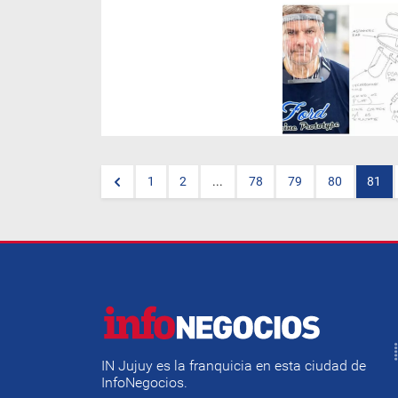
1
2
...
78
79
80
81
IN Jujuy es la franquicia en esta ciudad de
InfoNegocios.