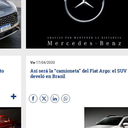
Vie
17/04/2020
to
Así será la “camioneta” del Fiat Argo: el SUV
develó en Brasil