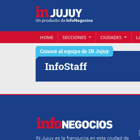
Un producto de
InfoNegocios
HOME
SECCIONES
CIUDADES
L
Conocé al equipo de
IN Jujuy
Info
Staff
IN Jujuy es la franquicia en esta ciudad de