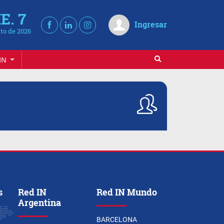
E. 7
Ingresar
to de 2026
IN
s
Red IN
Red IN Mundo
Argentina
BARCELONA