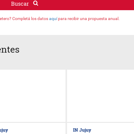
Buscar
jetero? Completá los datos
aquí
para recibir una propuesta anual.
entes
ujuy
IN Jujuy