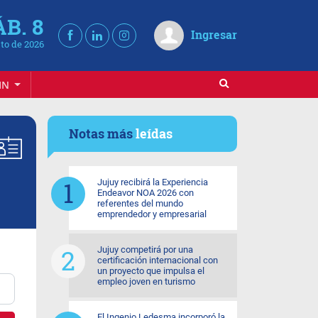
ÁB. 8
Ingresar
to de 2026
IN
Notas más
leídas
Jujuy recibirá la Experiencia
Endeavor NOA 2026 con
referentes del mundo
emprendedor y empresarial
Jujuy competirá por una
certificación internacional con
un proyecto que impulsa el
empleo joven en turismo
El Ingenio Ledesma incorporó la