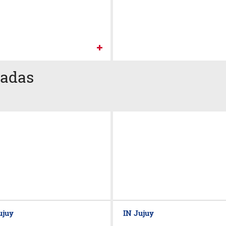
cadas
ujuy
IN Jujuy