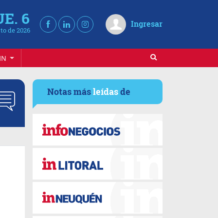
UE. 6
Ingresar
to de 2026
IN
Notas más
leídas
de