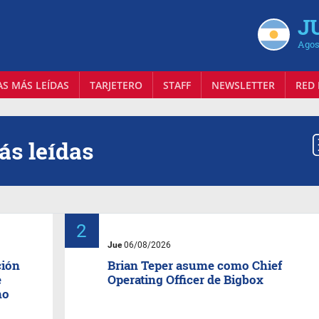
J
Agos
AS MÁS LEÍDAS
TARJETERO
STAFF
NEWSLETTER
RED 
más
leídas
Jue
06/08/2026
ción
Brian Teper asume como Chief
e
Operating Officer de Bigbox
mo