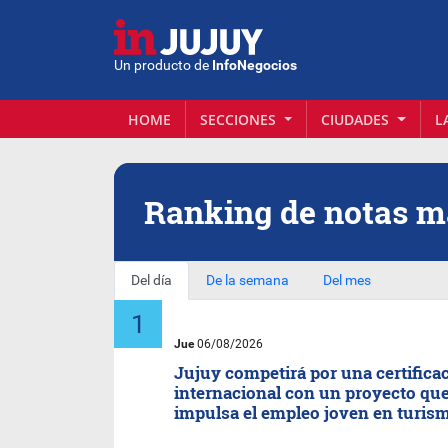
Un producto de
InfoNegocios
HOME
SECCIONES
CIUDADES
L
Ranking de notas 
Del día
De la semana
Del mes
Jue
06/08/2026
Jujuy competirá por una certifica
internacional con un proyecto qu
impulsa el empleo joven en turis