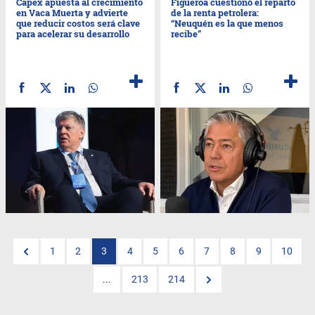
Capex apuesta al crecimiento
Figueroa cuestionó el reparto
en Vaca Muerta y advierte
de la renta petrolera:
que reducir costos será clave
“Neuquén es la que menos
para acelerar su desarrollo
recibe”
1
2
3
4
5
6
7
8
9
10
...
213
214