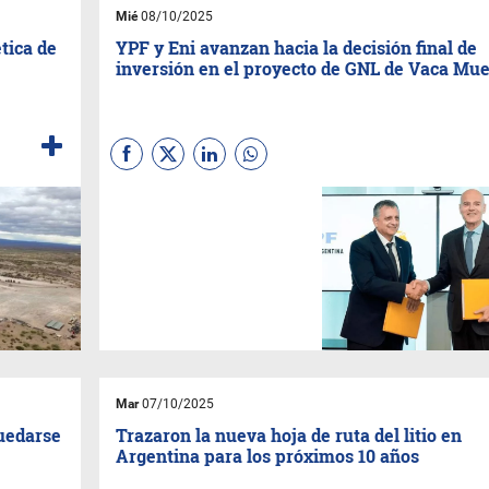
186 MW, equivalente al
Mié
08/10/2025
consumo eléctrico anual de
más de 340.000 hogares.
tica de
YPF y Eni avanzan hacia la decisión final de
inversión en el proyecto de GNL de Vaca Mue
El grupo energético italiano
Eni
y la petrolera estatal argentina
YPF
avanzan en el desarrollo
del proyecto de gas natural
licuado (GNL) en la formación
Vaca Muerta, y se espera que
en las próximas semanas se
tome la decisión final de
inversión (FID), según anunció
el ministro de Asuntos
Exteriores de Italia,
Antonio
Tajani.
Mar
07/10/2025
quedarse
Trazaron la nueva hoja de ruta del litio en
Argentina para los próximos 10 años