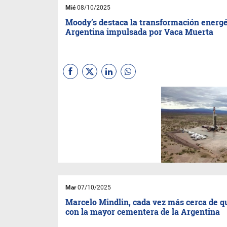
de facturación.
Mié
08/10/2025
Moody’s destaca la transformación energé
Argentina impulsada por Vaca Muerta
Un informe reciente de
Moody’s Ratings
destacó que
Argentina atraviesa una
“transformación dinámica” en
su sector energético,
impulsada por el crecimiento
sostenido de la producción de
petróleo y gas no
convencional en Vaca Muerta.
Según la calificadora, el país
se consolida como uno de los
polos de desarrollo más
Mar
07/10/2025
importantes de América
Latina, con potencial para
Marcelo Mindlin, cada vez más cerca de 
convertirse en un exportador
con la mayor cementera de la Argentina
regional de energía en los
próximos años.