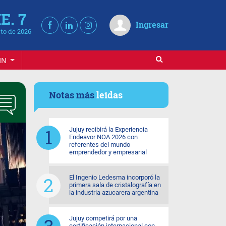
E. 7
Ingresar
to de 2026
IN
Notas más
leídas
Jujuy recibirá la Experiencia
Endeavor NOA 2026 con
referentes del mundo
emprendedor y empresarial
El Ingenio Ledesma incorporó la
primera sala de cristalografía en
la industria azucarera argentina
Jujuy competirá por una
certificación internacional con