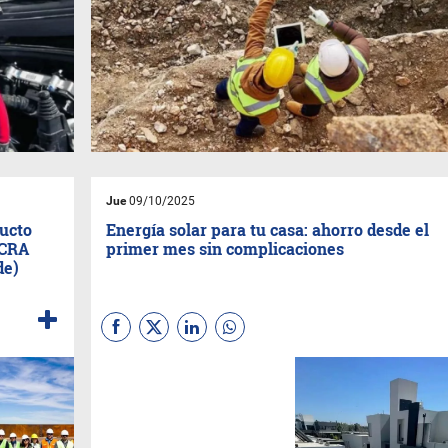
Jue
09/10/2025
ducto
Energía solar para tu casa: ahorro desde el
OCRA
primer mes sin complicaciones
de)
La empresa
CheapSun
lanzó
una propuesta destinada a
facilitar la incorporación de
energía solar en los hogares
argentinos, con soluciones