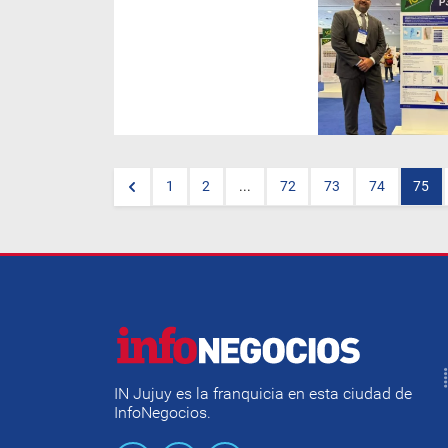
La provincia de Mendoza fue
seleccionada para participar
en el AAPG International
Conference & Exhibition (ICE)
2025, uno de los encuentros
científicos más prestigiosos
del mundo en materia de
geología, geofísica e
ingeniería del petróleo. El
evento, organizado por la
Asociación Americana de
Geólogos del Petróleo (AAPG),
1
2
...
72
73
74
75
se desarrolló en Río de Janeiro
y reunió a expertos, empresas
y universidades de más de 60
países.
IN Jujuy es la franquicia en esta ciudad de
InfoNegocios.