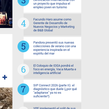
un proyecto que impulsa el
empleo joven en turismo
Facundo Haro asume como
Gerente de Desarrollo de
Nuevos Negocios y Marketing
de B&B Global
Pandora presentó sus nuevas
colecciones de verano con una
experiencia inspirada en el
espíritu del mar
El Coloquio de IDEA pondrá el
foco en energía, Vaca Muerta e
inteligencia artificial
SIP Connect 2026 (parte II): el
diagnóstico que duele (¿por qué
"adaptarse" ya no es
suficiente?)
YPF implementó el split de sus