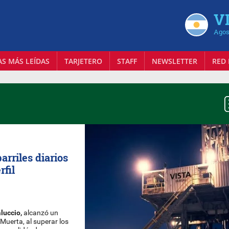
VI
Agos
AS MÁS LEÍDAS
TARJETERO
STAFF
NEWSLETTER
RED 
arriles diarios
rfil
luccio,
alcanzó un
Muerta, al superar los