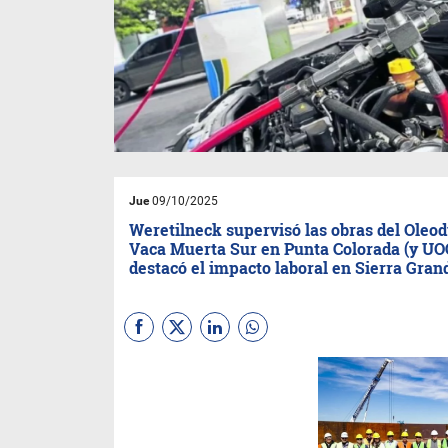
Jue
09/10/2025
Weretilneck supervisó las obras del Oleo
Vaca Muerta Sur en Punta Colorada (y U
destacó el impacto laboral en Sierra Gran
El gobernador de Río Negro,
Alberto Weretilneck,
recorrió
los avances de la
construcción de los seis
tanques de almacenamiento