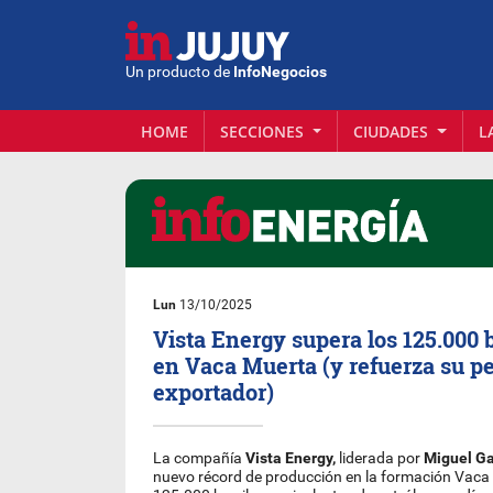
Un producto de
InfoNegocios
HOME
SECCIONES
CIUDADES
L
Lun
13/10/2025
Vista Energy supera los 125.000 b
en Vaca Muerta (y refuerza su pe
exportador)
La compañía
Vista Energy,
liderada por
Miguel Ga
nuevo récord de producción en la formación Vaca 