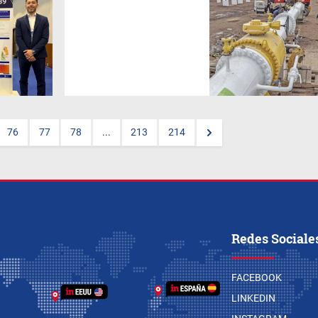
La empresa estatal brasileña
Petrobras
realizó por primera
vez una importación de gas
natural no convencional
proveniente de la formación
Vaca Muerta, en la cuenca
neuquina, marcando un hito en
la integración energética
regional. El operativo fue
resultado de un año de
negociaciones que
involucraron a los gobiernos
76
77
78
...
213
214
de Argentina, Bolivia y Brasil, y
consolida una nueva ruta
comercial para el gas
patagónico.
Redes Sociale
FACEBOOK
LINKEDIN