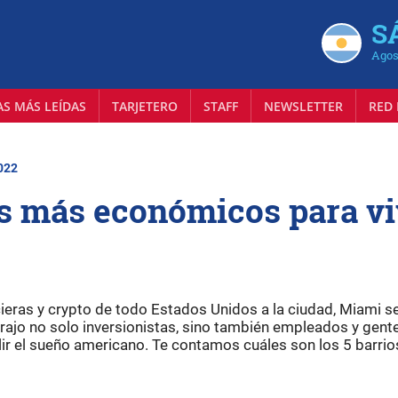
S
Agos
AS MÁS LEÍDAS
TARJETERO
STAFF
NEWSLETTER
RED 
2022
es más económicos para vi
ieras y crypto de todo Estados Unidos a la ciudad, Miami s
trajo no solo inversionistas, sino también empleados y gent
r el sueño americano. Te contamos cuáles son los 5 barri