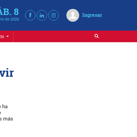
ÁB. 8
Ingresar
to de 2026
IN
vir
e ha
e
os más