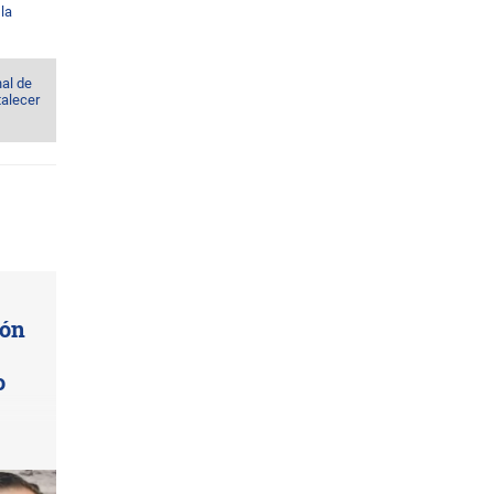
la
al de
talecer
ión
o