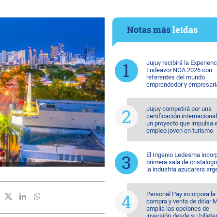
Notas más
leídas
Jujuy recibirá la Experienc
Endeavor NOA 2026 con
referentes del mundo
emprendedor y empresari
Jujuy competirá por una
certificación internaciona
un proyecto que impulsa e
empleo joven en turismo
El Ingenio Ledesma incorp
primera sala de cristalogr
la industria azucarera arg
Personal Pay incorpora la
compra y venta de dólar 
amplía las opciones de
inversión desde su billete