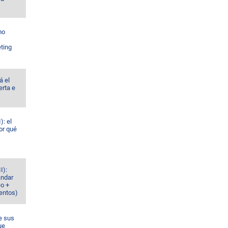
mo
ting
á el
erta e
): el
or qué
I):
ándar
eo +
ventos)
e sus
ue