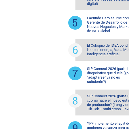
digital)
Facundo Haro asume co
Gerente de Desarrollo de
Nuevos Negocios y Marke
de B&B Global
El Coloquio de IDEA pondr
foco en energía, Vaca Mu
inteligencia artificial
SIP Connect 2026 (parte II
diagnóstico que duele (¿p
"adaptarse" ya no es
suficiente?)
SIP Connect 2026 (parte II
¿cómo nace el nuevo est
de producción? (Long vid
Tik Tok + multi cross + e
YPF implementó el split d
acciones y avanza para q