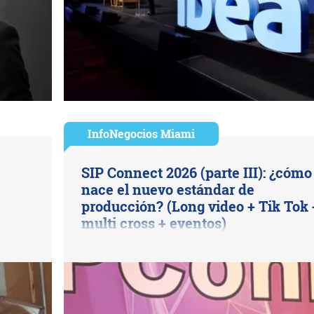
InfoNegocios Miami
SIP Connect 2026 (parte III): ¿cómo
nace el nuevo estándar de
producción? (Long video + Tik Tok 
multi cross + eventos)