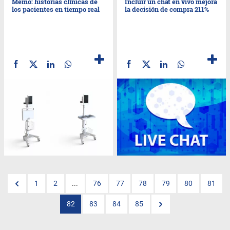
Memo: historias clínicas de
Incluir un chat en vivo mejora
los pacientes en tiempo real
la decisión de compra 211%
1
2
...
76
77
78
79
80
81
82
83
84
85