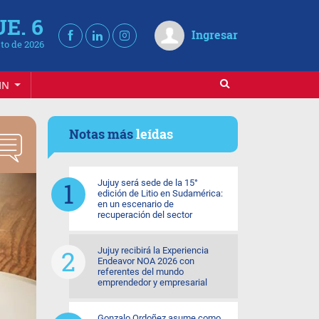
UE. 6
Ingresar
to de 2026
IN
Notas más
leídas
Jujuy será sede de la 15°
edición de Litio en Sudamérica:
en un escenario de
recuperación del sector
Jujuy recibirá la Experiencia
Endeavor NOA 2026 con
referentes del mundo
emprendedor y empresarial
Gonzalo Ordoñez asume como