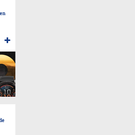
 en
de