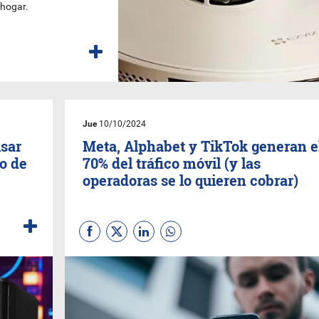
 hogar.
Jue
10/10/2024
usar
Meta, Alphabet y TikTok generan e
to de
70% del tráfico móvil (y las
operadoras se lo quieren cobrar)
e
a las
 función
o
ada,