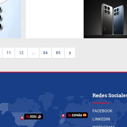
La empresa chica hizo sus
anuncios en Berlín y señaló
que pronto los nuevos
modelos llegarán al mercado
latinoamericano. Cuentan con
un diseño que al menos en
fotos se ve refinado y
elegante, protección IP68,
además de incluir pantallas
AMOLED CrystalRes con una
11
12
...
84
85
tasa de refresco de 144 Hz.
También presentó su nueva
smartband que ya está
disponible en el país.
Redes Sociale
FACEBOOK
LINKEDIN