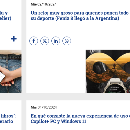
Mié
02/10/2024
lu y
Un reloj muy groso para quienes ponen todo
elier)
su deporte (Fenix 8 llegó a la Argentina)
Es el modelo más reciente de
Garmin
y llega con variantes
muy interesantes como
pantalla Amoled o Solar y tres
tamaños diferentes para
adaptarse a la muñeca de
hombres y mujeres.
Mar
01/10/2024
libros”:
En qué consiste la nueva experiencia de uso 
terario
Copilot+ PC y Windows 11