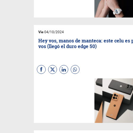
llegarán a la Argentina,
incorporando IA al cuidado de
la salud.
Vie
04/10/2024
Hey vos, manos de manteca: este celu es 
vos (llegó el duro edge 50)
Si te gustan los equipos
potentes y que se la banquen,
fijate en el
motorola edge 50
que acaba de llegar al país. La
marca destaca que mezcla
estética con durabilidad y
señala que es el smartphone
más delgado del mundo con
certificación militar MIL-810H