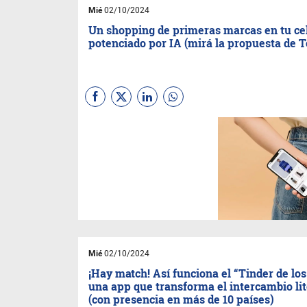
e IP68. Soporta humedad,
Mié
02/10/2024
temperaturas altas y bajas y
Un shopping de primeras marcas en tu ce
hasta 1,5 m de inmersión en
potenciado por IA (mirá la propuesta de T
agua dulce con un período de
tiempo de 30 minutos.
Se trata de una plataforma de
shopping virtual que ofrece
recomendaciones
personalizadas y promete una
experiencia de compra
eficiente, adaptada a las
necesidades del consumidor
actual. Reúne más de 100.000
productos de más de 400
marcas, incluyendo tanto
grandes marcas como
pequeñas marcas de alta
Mié
02/10/2024
calidad y diseño.
¡Hay match! Así funciona el “Tinder de los 
una app que transforma el intercambio li
(con presencia en más de 10 países)