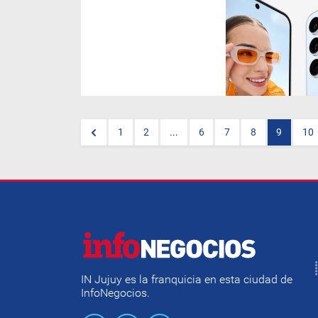
La familia
Galaxy
se agranda
con el lanzamiento del
S24 FE
y las tabletas
Tab S10 Ultra
y
S10+
. El primero es el celular
que acerca la familia
emblemática de Samsung a
más usuarios. La S10 Ultra es
en los hechos una potente
laptop que agrega la potencia
de la IA y la ductilidad creativa
1
2
...
6
7
8
9
10
del SPen.
IN Jujuy es la franquicia en esta ciudad de
InfoNegocios.