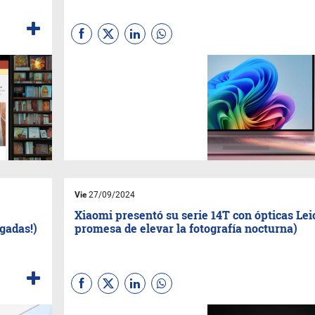
Según anunció
Microsoft
las
actualizaciones simplifican
las tareas diarias y brindan a
los usuarios capacidades
avanzadas. Estas mejoras
están diseñadas para
optimizar el rendimiento de los
dispositivos, haciéndolos más
rápidos, personalizados y
eficientes, aseguran.
Vie
27/09/2024
Xiaomi presentó su serie 14T con ópticas Lei
lgadas!)
promesa de elevar la fotografía nocturna)