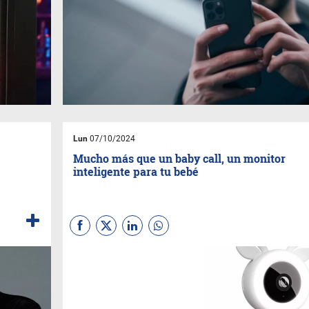
Lun
07/10/2024
Mucho más que un baby call, un monitor
inteligente para tu bebé
Nexxt Home
anunció la
llegada de su Monitor
Inteligente Wi-Fi que combina
video de alta definición con