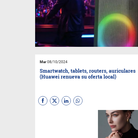
Mar
08/10/2024
Smartwatch, tablets, routers, auriculares
(Huawei renueva su oferta local)
La gran compañía china
anunció que buena parte de
los dispositivos que lanzó
globalmente días atrás,