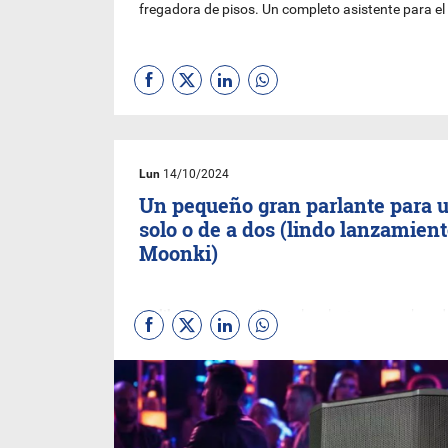
fregadora de pisos. Un completo asistente para el
Lun
14/10/2024
Un pequeño gran parlante para 
solo o de a dos (lindo lanzamien
Moonki)
Malibu Max
, así se llama el parlante que acaban d
presentar en el país y que muestra interesantes
características. Para tenerlo en cuenta con vistas 
reuniones de fin de año. Viene con Bluetooth 5.0 y
TWS que permite emparejar 2 parlantes del mism
modelo, además de conexión auxiliar RCA de entr
salida y micrófono de 6,35 mm.