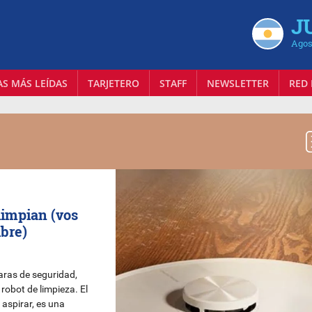
J
Agos
AS MÁS LEÍDAS
TARJETERO
STAFF
NEWSLETTER
RED 
limpian (vos
ibre)
ras de seguridad,
 robot de limpieza. El
aspirar, es una