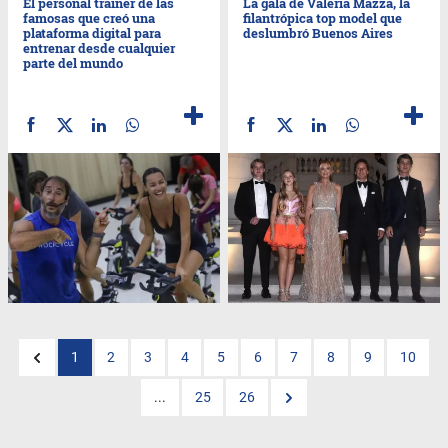
El personal trainer de las
La gala de Valeria Mazza, la
famosas que creó una
filantrópica top model que
plataforma digital para
deslumbró Buenos Aires
entrenar desde cualquier
parte del mundo
1
2
3
4
5
6
7
8
9
10
...
25
26