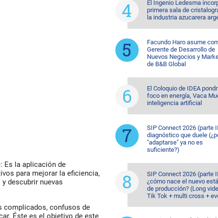
El Ingenio Ledesma incorp
primera sala de cristalogr
la industria azucarera arg
Facundo Haro asume co
Gerente de Desarrollo de
Nuevos Negocios y Marke
de B&B Global
El Coloquio de IDEA pondr
foco en energía, Vaca Mu
inteligencia artificial
SIP Connect 2026 (parte II
diagnóstico que duele (¿p
"adaptarse" ya no es
suficiente?)
: Es la aplicación de
vos para mejorar la eficiencia,
SIP Connect 2026 (parte II
¿cómo nace el nuevo est
go y descubrir nuevas
de producción? (Long vid
Tik Tok + multi cross + e
os complicados, confusos de
ar. Éste es el objetivo de este