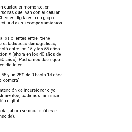
n cualquier momento, en
ersonas que “van con el celular
Clientes digitales a un grupo
similitud es su comportamientos
.
los clientes entre “tiene
de estadísticas demográficas,
stá entre los 15 y los 55 años
ión X (ahora en los 40 años de
 50 años). Podríamos decir que
s digitales.
e 55 y un 25% de 0 hasta 14 años
de compra).
intención de incursionar o ya
ndimientos, podamos minimizar
ón digital.
cial, ahora veamos cuál es el
 nacida).