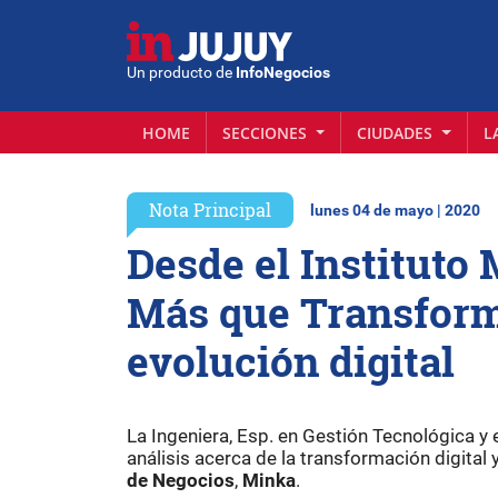
Un producto de
InfoNegocios
HOME
SECCIONES
CIUDADES
L
Nota Principal
lunes 04 de mayo | 2020
Desde el Instituto
Más que Transform
evolución digital
La Ingeniera, Esp. en Gestión Tecnológica y 
análisis acerca de la transformación digital 
de Negocios
,
Minka
.