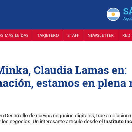
S
Agos
AS MÁS LEÍDAS
TARJETERO
STAFF
NEWSLETTER
RED 
 Minka, Claudia Lamas en:
ación, estamos en plena 
en Desarrollo de nuevos negocios digitales, trae a colación 
y los negocios. Un interesante artículo desde el
Instituto In