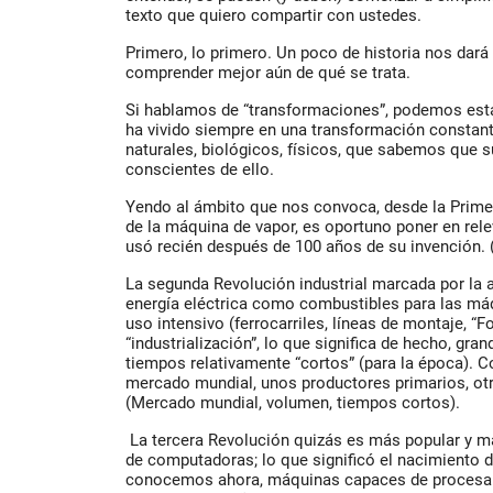
texto que quiero compartir con ustedes.
Primero, lo primero. Un poco de historia nos dará
comprender mejor aún de qué se trata.
Si hablamos de “transformaciones”, podemos est
ha vivido siempre en una transformación constan
naturales, biológicos, físicos, que sabemos que
conscientes de ello.
Yendo al ámbito que nos convoca, desde la Primer
de la máquina de vapor, es oportuno poner en rel
usó recién después de 100 años de su invención. 
La segunda Revolución industrial marcada por la ap
energía eléctrica como combustibles para las m
uso intensivo (ferrocarriles, líneas de montaje, “Fo
“industrialización”, lo que significa de hecho, gr
tiempos relativamente “cortos” (para la época). 
mercado mundial, unos productores primarios, otro
(Mercado mundial, volumen, tiempos cortos).
La tercera Revolución quizás es más popular y ma
de computadoras; lo que significó el nacimiento d
conocemos ahora, máquinas capaces de procesar i