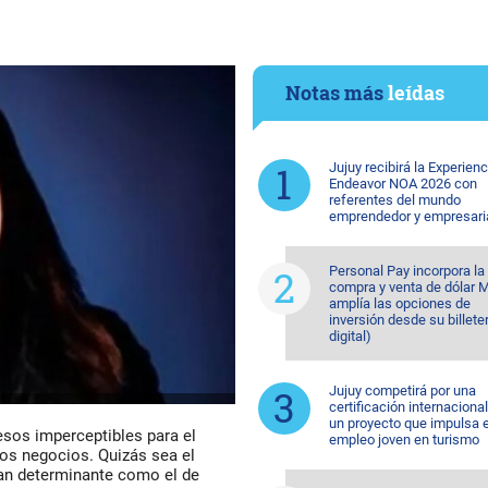
Notas más
leídas
Jujuy recibirá la Experienc
Endeavor NOA 2026 con
referentes del mundo
emprendedor y empresari
Personal Pay incorpora la
compra y venta de dólar 
amplía las opciones de
inversión desde su billete
digital)
Jujuy competirá por una
certificación internaciona
un proyecto que impulsa e
esos imperceptibles para el
empleo joven en turismo
os negocios. Quizás sea el
an determinante como el de