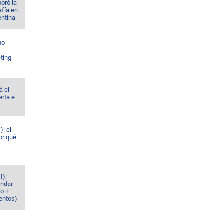
oró la
afía en
entina
mo
ting
á el
erta e
): el
or qué
I):
ándar
eo +
ventos)