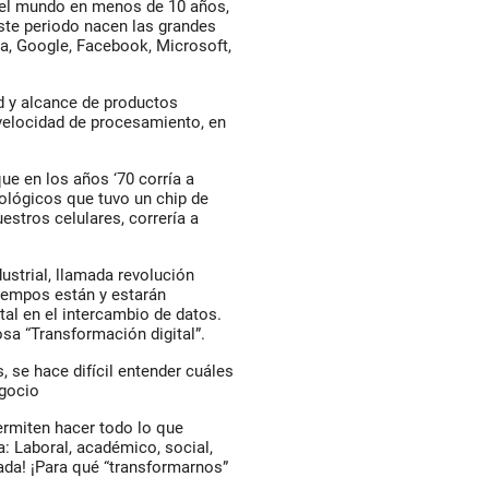
o el mundo en menos de 10 años,
ste periodo nacen las grandes
, Google, Facebook, Microsoft,
…
d y alcance de productos
velocidad de procesamiento, en
ue en los años ‘70 corría a
ológicos que tuvo un chip de
stros celulares, correría a
ustrial, llamada revolución
iempos están y estarán
al en el intercambio de datos.
sa “Transformación digital”.
 se hace difícil entender cuáles
egocio
rmiten hacer todo lo que
: Laboral, académico, social,
nada! ¡Para qué “transformarnos”