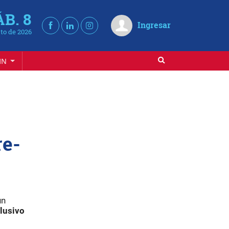
ÁB. 8
Ingresar
to de 2026
IN
re-
un
clusivo