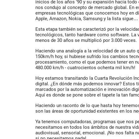
inicios de los años ‘90 y su expansión hacia tod
nos condujo al concepto de mercado global. En e
empresas tecnológicas que conocemos hoy en día
Apple, Amazon, Nokia, Samsung y la lista sigue
Esta etapa también se caracterizó por la velocida
tecnológicos, tanto hardware como software. La 
menos de 30 años se multiplicó por 3.000 veces.
Haciendo una analogía a la velocidad de un auto q
150km/h hoy, si hubiese sufrido los cambios tecn
procesamiento, como el que podemos tener en nue
480.000 km/h - cuatrocientos ochenta mil km/h!
Hoy estamos transitando la Cuarta Revolución Ind
digital. ¿En dónde más podemos innovar? Estos t
marcados por la automatización e innovación digit
Aquí es donde se pone sobre el tapete la tan famo
Haciendo un raconto de lo que hasta hoy tenemos,
son las áreas de oportunidad existentes en los n
Ya tenemos computadoras, programas que nos pe
necesitamos en todos los ámbitos de nuestra vida
audiovisual, sensorial, emocional. ¡No nos falta 
si no necesitamos nada!