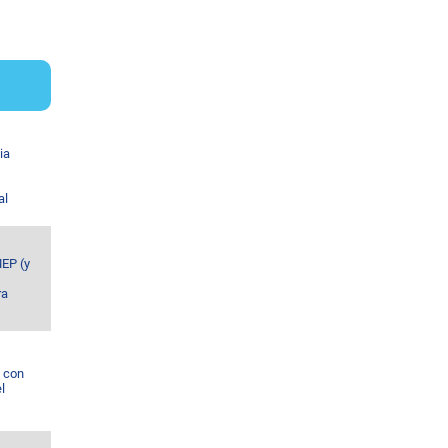
ia
al
MEP (y
ra
l con
l