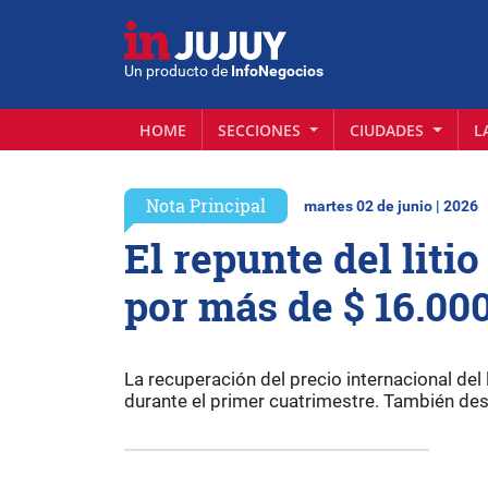
Un producto de
InfoNegocios
HOME
SECCIONES
CIUDADES
L
Nota Principal
martes 02 de junio | 2026
El repunte del liti
por más de $ 16.00
La recuperación del precio internacional del 
durante el primer cuatrimestre. También de