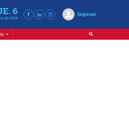
UE. 6
Ingresar
to de 2026
IN