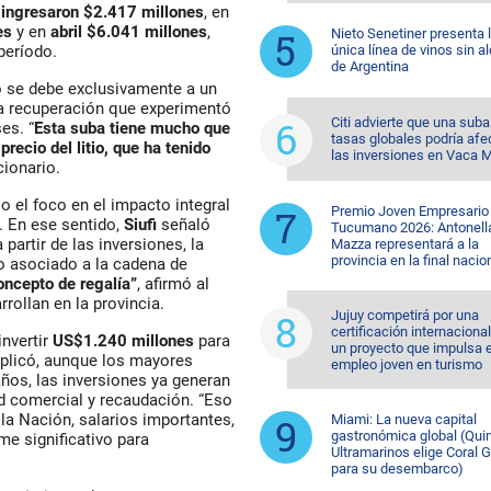
 ingresaron $2.417 millones
, en
es
y en
abril $6.041 millones
,
Nieto Senetiner presenta 
única línea de vinos sin a
período.
de Argentina
o se debe exclusivamente a un
la recuperación que experimentó
Citi advierte que una suba
es. “
Esta suba tiene mucho que
tasas globales podría afe
precio del litio, que ha tenido
las inversiones en Vaca 
cionario.
o el foco en el impacto integral
Premio Joven Empresario
. En ese sentido,
Siufi
señaló
Tucumano 2026: Antonell
partir de las inversiones, la
Mazza representará a la
provincia en la final nacio
 asociado a la cadena de
oncepto de regalía”
, afirmó al
rollan en la provincia.
Jujuy competirá por una
certificación internaciona
invertir
US$1.240 millones
para
un proyecto que impulsa e
xplicó, aunque los mayores
empleo joven en turismo
ños, las inversiones ya generan
d comercial y recaudación. “Eso
 la Nación, salarios importantes,
Miami: La nueva capital
gastronómica global (Quin
me significativo para
Ultramarinos elige Coral 
para su desembarco)