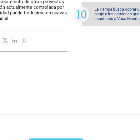
crecimiento de otros proyectos
ción actualmente controlada por
La Pampa busca cobrar u
ividad puede traducirse en nuevas
peaje a los camiones que
cial.
abastecen a Vaca Muerta