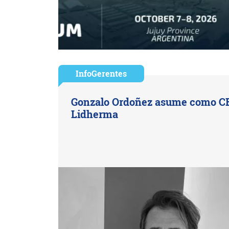
InfoGerentes
Gonzalo Ordoñez asume como C
Lidherma