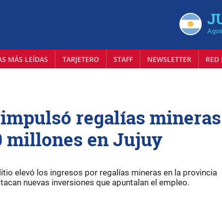
J
Agos
AS MÁS LEÍDAS
TARJETERO
STAFF
NEWSLETTER
RED 
o impulsó regalías mineras
0 millones en Jujuy
litio elevó los ingresos por regalías mineras en la provincia
stacan nuevas inversiones que apuntalan el empleo.