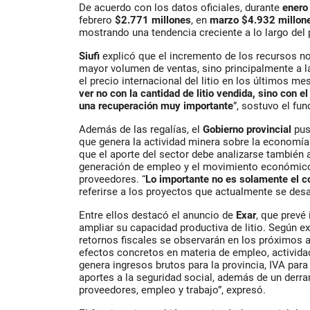
De acuerdo con los datos oficiales, durante
enero
febrero
$2.771 millones
, en
marzo $4.932 millon
mostrando una tendencia creciente a lo largo del 
Siufi
explicó que el incremento de los recursos n
mayor volumen de ventas, sino principalmente a 
el precio internacional del litio en los últimos mes
ver no con la cantidad de litio vendida, sino con el 
una recuperación muy importante
”, sostuvo el fun
Además de las regalías, el
Gobierno provincial
pus
que genera la actividad minera sobre la economía
que el aporte del sector debe analizarse también a 
generación de empleo y el movimiento económico
proveedores. “
Lo importante no es solamente el c
referirse a los proyectos que actualmente se desar
Entre ellos destacó el anuncio de
Exar
, que prevé 
ampliar su capacidad productiva de litio. Según e
retornos fiscales se observarán en los próximos a
efectos concretos en materia de empleo, activida
genera ingresos brutos para la provincia, IVA para
aportes a la seguridad social, además de un derra
proveedores, empleo y trabajo”, expresó.