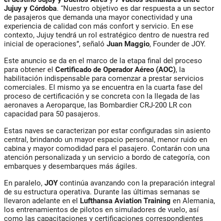
Jujuy y Córdoba
. “Nuestro objetivo es dar respuesta a un sector
de pasajeros que demanda una mayor conectividad y una
experiencia de calidad con más confort y servicio. En ese
contexto, Jujuy tendrá un rol estratégico dentro de nuestra red
inicial de operaciones”, señaló
Juan Maggio
, Founder de JOY.
Este anuncio se da en el marco de la etapa final del proceso
para obtener el
Certificado de Operador Aéreo (AOC)
, la
habilitación indispensable para comenzar a prestar servicios
comerciales. El mismo ya se encuentra en la cuarta fase del
proceso de certificación y se concreta con la llegada de las
aeronaves a Aeroparque, las Bombardier CRJ-200 LR con
capacidad para 50 pasajeros.
Estas naves se caracterizan por estar configuradas sin asiento
central, brindando un mayor espacio personal, menor ruido en
cabina y mayor comodidad para el pasajero. Contarán con una
atención personalizada y un servicio a bordo de categoría, con
embarques y desembarques más ágiles.
En paralelo,
JOY
continúa avanzando con la preparación integral
de su estructura operativa. Durante las últimas semanas se
llevaron adelante en el
Lufthansa Aviation Training
en Alemania,
los entrenamientos de pilotos en simuladores de vuelo, así
como las capacitaciones y certificaciones correspondientes