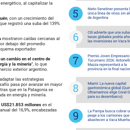
energético, al capitalizar la
Nieto Senetiner presenta 
única línea de vinos sin a
de Argentina
uén
, con un crecimiento del
que registró una suba del 139%
Citi advierte que una suba
tasas globales podría afe
a
mostraron caídas cercanas al
las inversiones en Vaca 
por debajo del promedio
esquema exportador.
Premio Joven Empresario
 un cambio en el centro de
Tucumano 2026: Antonell
gía y la minería
”, lo que
Mazza representará a la
provincia en la final nacio
ercio exterior argentino.
adaptar las estrategias
Miami: La nueva capital
esafío pasa por avanzar en mayor
gastronómica global (Quin
tras que en la Patagonia se
Ultramarinos elige Coral 
ada en energía y minería.
para su desembarco)
s
US$21.853 millones
en el
ranual del 16,9%, encabezadas
La Pampa busca cobrar u
peaje a los camiones que
abastecen a Vaca Muerta