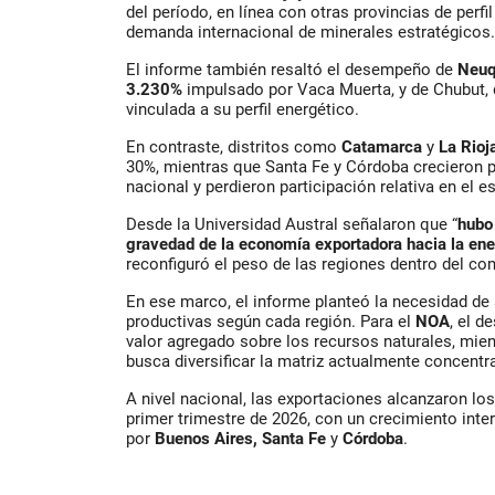
del período, en línea con otras provincias de perfil 
demanda internacional de minerales estratégicos.
El informe también resaltó el desempeño de
Neuq
3.230%
impulsado por Vaca Muerta, y de Chubut, 
vinculada a su perfil energético.
En contraste, distritos como
Catamarca
y
La Rioj
30%, mientras que Santa Fe y Córdoba crecieron 
nacional y perdieron participación relativa en el 
Desde la Universidad Austral señalaron que “
hubo
gravedad de la economía exportadora hacia la ener
reconfiguró el peso de las regiones dentro del com
En ese marco, el informe planteó la necesidad de 
productivas según cada región. Para el
NOA
, el d
valor agregado sobre los recursos naturales, mien
busca diversificar la matriz actualmente concentr
A nivel nacional, las exportaciones alcanzaron lo
primer trimestre de 2026, con un crecimiento inte
por
Buenos Aires, Santa Fe
y
Córdoba
.