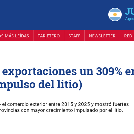
J
Agos
AS MÁS LEÍDAS
TARJETERO
STAFF
NEWSLETTER
RED 
 exportaciones un 309% e
mpulso del litio)
ó el comercio exterior entre 2015 y 2025 y mostró fuertes
provincias con mayor crecimiento impulsado por el litio.