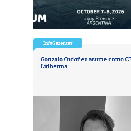
InfoGerentes
Gonzalo Ordoñez asume como C
Lidherma