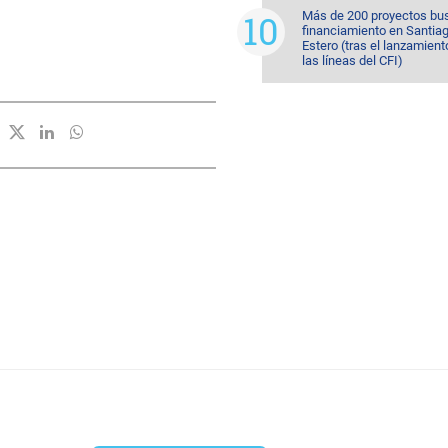
Más de 200 proyectos bu
financiamiento en Santiag
Estero (tras el lanzamient
las líneas del CFI)