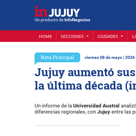
Un producto de
InfoNegocios
HOME
SECCIONES
CIUDADES
L
Nota Principal
viernes 08 de mayo | 2026
Jujuy aumentó sus
la última década (i
Un informe de la
Universidad Austral
analiz
diferencias regionales, con
Jujuy
entre las 