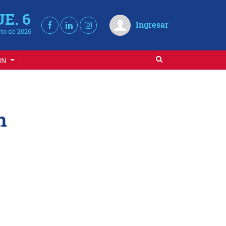
UE. 6
Ingresar
to de 2026
IN
n