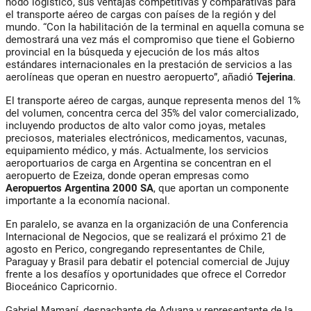
nodo logístico, sus ventajas competitivas y comparativas para
el transporte aéreo de cargas con países de la región y del
mundo. “Con la habilitación de la terminal en aquella comuna se
demostrará una vez más el compromiso que tiene el Gobierno
provincial en la búsqueda y ejecución de los más altos
estándares internacionales en la prestación de servicios a las
aerolíneas que operan en nuestro aeropuerto”, añadió
Tejerina
.
El transporte aéreo de cargas, aunque representa menos del 1%
del volumen, concentra cerca del 35% del valor comercializado,
incluyendo productos de alto valor como joyas, metales
preciosos, materiales electrónicos, medicamentos, vacunas,
equipamiento médico, y más. Actualmente, los servicios
aeroportuarios de carga en Argentina se concentran en el
aeropuerto de Ezeiza, donde operan empresas como
Aeropuertos Argentina 2000 SA
, que aportan un componente
importante a la economía nacional.
En paralelo, se avanza en la organización de una
Conferencia
Internacional de Negocios
, que se realizará el próximo
21 de
agosto en Perico
, congregando representantes de Chile,
Paraguay y Brasil para debatir el potencial comercial de Jujuy
frente a los desafíos y oportunidades que ofrece el
Corredor
Bioceánico Capricornio
.
Gabriel Mamaní
, despachante de Aduana y representante de la