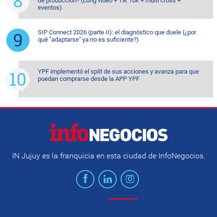
de producción? (Long video + Tik Tok + multi cross +
eventos)
SIP Connect 2026 (parte II): el diagnóstico que duele (¿por
qué "adaptarse" ya no es suficiente?)
YPF implementó el split de sus acciones y avanza para que
puedan comprarse desde la APP YPF
IN Jujuy es la franquicia en esta ciudad de InfoNegocios.