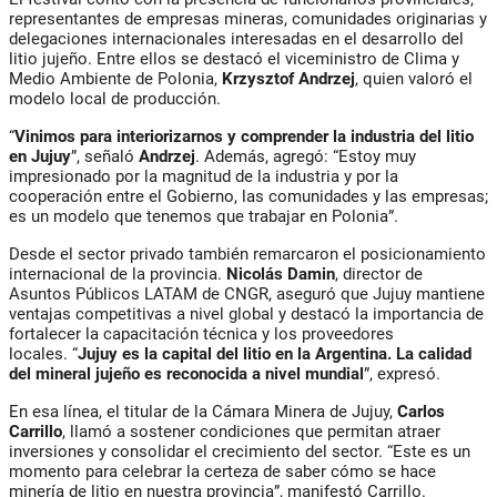
representantes de empresas mineras, comunidades originarias y
delegaciones internacionales interesadas en el desarrollo del
litio jujeño. Entre ellos se destacó el viceministro de Clima y
Medio Ambiente de Polonia,
Krzysztof Andrzej
, quien valoró el
modelo local de producción.
“
Vinimos para interiorizarnos y comprender la industria del litio
en Jujuy
”, señaló
Andrzej
. Además, agregó: “Estoy muy
impresionado por la magnitud de la industria y por la
cooperación entre el Gobierno, las comunidades y las empresas;
es un modelo que tenemos que trabajar en Polonia”.
Desde el sector privado también remarcaron el posicionamiento
internacional de la provincia.
Nicolás Damin
, director de
Asuntos Públicos LATAM de CNGR, aseguró que Jujuy mantiene
ventajas competitivas a nivel global y destacó la importancia de
fortalecer la capacitación técnica y los proveedores
locales. “
Jujuy es la capital del litio en la Argentina. La calidad
del mineral jujeño es reconocida a nivel mundial
”, expresó.
En esa línea, el titular de la Cámara Minera de Jujuy,
Carlos
Carrillo
, llamó a sostener condiciones que permitan atraer
inversiones y consolidar el crecimiento del sector. “Este es un
momento para celebrar la certeza de saber cómo se hace
minería de litio en nuestra provincia”, manifestó Carrillo.