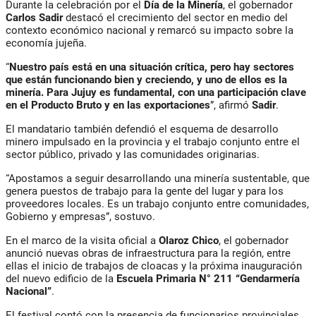
Durante la celebración por el
Día de la Minería
, el gobernador
Carlos Sadir
destacó el crecimiento del sector en medio del
contexto económico nacional y remarcó su impacto sobre la
economía jujeña.
“
Nuestro país está en una situación crítica, pero hay sectores
que están funcionando bien y creciendo, y uno de ellos es la
minería. Para Jujuy es fundamental, con una participación clave
en el Producto Bruto y en las exportaciones
”, afirmó
Sadir
.
El mandatario también defendió el esquema de desarrollo
minero impulsado en la provincia y el trabajo conjunto entre el
sector público, privado y las comunidades originarias.
“Apostamos a seguir desarrollando una minería sustentable, que
genera puestos de trabajo para la gente del lugar y para los
proveedores locales. Es un trabajo conjunto entre comunidades,
Gobierno y empresas”, sostuvo.
En el marco de la visita oficial a
Olaroz Chico
, el gobernador
anunció nuevas obras de infraestructura para la región, entre
ellas el inicio de trabajos de cloacas y la próxima inauguración
del nuevo edificio de la
Escuela Primaria N° 211 “Gendarmería
Nacional”
.
El festival contó con la presencia de funcionarios provinciales,