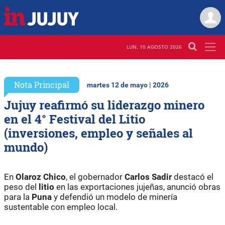
LUN. 10 AGOSTO 2026
Nota Principal
martes 12 de mayo | 2026
Jujuy reafirmó su liderazgo minero
en el 4° Festival del Litio
(inversiones, empleo y señales al
mundo)
En
Olaroz Chico
, el gobernador
Carlos Sadir
destacó el
peso del
litio
en las exportaciones jujeñas, anunció obras
para la
Puna
y defendió un modelo de minería
sustentable con empleo local.