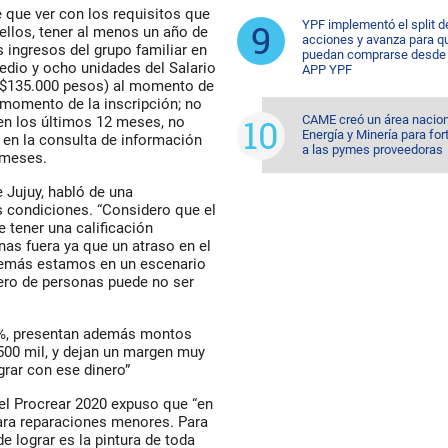
 que ver con los requisitos que
YPF implementó el split d
 ellos, tener al menos un año de
acciones y avanza para q
 ingresos del grupo familiar en
puedan comprarse desde 
edio y ocho unidades del Salario
APP YPF
a $135.000 pesos) al momento de
l momento de la inscripción; no
CAME creó un área nacion
 en los últimos 12 meses, no
Energía y Minería para for
l en la consulta de información
a las pymes proveedoras
 meses.
e Jujuy, habló de una
us condiciones. “Considero que el
e tener una calificación
as fuera ya que un atraso en el
demás estamos en un escenario
ero de personas puede no ser
24%, presentan además montos
500 mil, y dejan un margen muy
grar con ese dinero”
del Procrear 2020 expuso que “en
 para reparaciones menores. Para
e lograr es la pintura de toda