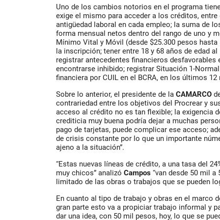
Uno de los cambios notorios en el programa tiene
exige el mismo para acceder a los créditos, entre
antigüedad laboral en cada empleo; la suma de los
forma mensual netos dentro del rango de uno y m
Mínimo Vital y Móvil (desde $25.300 pesos hast
la inscripción; tener entre 18 y 68 años de edad a
registrar antecedentes financieros desfavorables
encontrarse inhibido; registrar Situación 1-Norma
financiera por CUIL en el BCRA, en los últimos 12
Sobre lo anterior, el presidente de la
CAMARCO
d
contrariedad entre los objetivos del Procrear y s
acceso al crédito no es tan flexible; la exigencia d
crediticia muy buena podría dejar a muchas person
pago de tarjetas, puede complicar ese acceso; a
de crisis constante por lo que un importante núm
ajeno a la situación”.
“Estas nuevas líneas de crédito, a una tasa del 
muy chicos” analizó
Campos
“van desde 50 mil a 
limitado de las obras o trabajos que se pueden lo
En cuanto al tipo de trabajo y obras en el marco 
gran parte esto va a propiciar trabajo informal y
dar una idea, con 50 mil pesos, hoy, lo que se pued