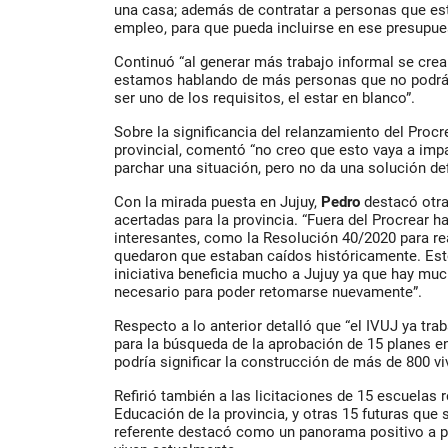
una casa; además de contratar a personas que está
empleo, para que pueda incluirse en ese presupue
Continuó “al generar más trabajo informal se cre
estamos hablando de más personas que no podrán
ser uno de los requisitos, el estar en blanco”.
Sobre la significancia del relanzamiento del Procr
provincial, comentó “no creo que esto vaya a impa
parchar una situación, pero no da una solución defi
Con la mirada puesta en Jujuy,
Pedro
destacó otra
acertadas para la provincia. “Fuera del Procrear 
interesantes, como la Resolución 40/2020 para re
quedaron que estaban caídos históricamente. Esto 
iniciativa beneficia mucho a Jujuy ya que hay mu
necesario para poder retomarse nuevamente”.
Respecto a lo anterior detalló que “el IVUJ ya tra
para la búsqueda de la aprobación de 15 planes en
podría significar la construcción de más de 800 vi
Refirió también a las licitaciones de 15 escuelas r
Educación de la provincia, y otras 15 futuras que 
referente destacó como un panorama positivo a pe