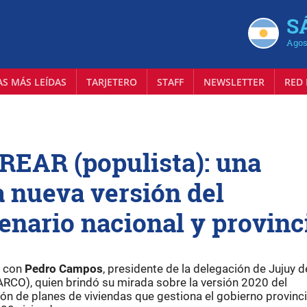
S
Agos
AS MÁS LEÍDAS
TARJETERO
STAFF
NEWSLETTER
RED 
REAR (populista): una
a nueva versión del
enario nacional y provinc
s con
Pedro Campos
, presidente de la delegación de Jujuy d
CO), quien brindó su mirada sobre la versión 2020 del
ción de planes de viviendas que gestiona el gobierno provinci