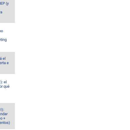
MEP (y
ra
mo
ting
á el
erta e
): el
or qué
I):
ándar
eo +
ventos)