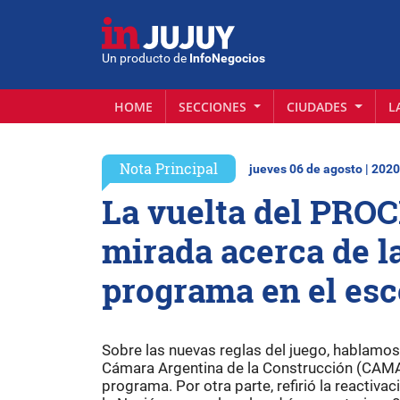
Un producto de
InfoNegocios
HOME
SECCIONES
CIUDADES
L
Nota Principal
jueves 06 de agosto | 2020
La vuelta del PROC
mirada acerca de l
programa en el esc
Sobre las nuevas reglas del juego, hablamo
Cámara Argentina de la Construcción (CAMAR
programa. Por otra parte, refirió la reactiva