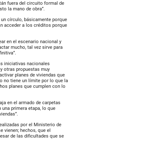
n fuera del circuito formal de
sto la mano de obra”.
a un círculo, básicamente porque
 acceder a los créditos porque
ear en el escenario nacional y
ctar mucho, tal vez sirve para
nitiva”.
s iniciativas nacionales
hay otras propuestas muy
activar planes de viviendas que
no tiene un límite por lo que la
chos planes que cumplen con lo
baja en el armado de carpetas
 una primera etapa, lo que
viendas”.
ealizadas por el Ministerio de
se vienen; hechos, que el
sar de las dificultades que se