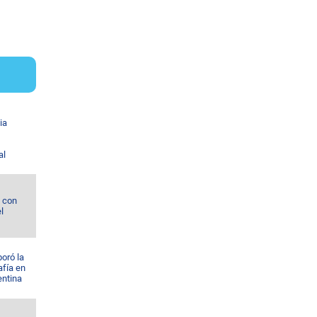
ia
al
l con
l
oró la
afía en
entina