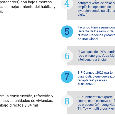
hipotecarios) con bajos montos,
compra y venta de dólar 
esa de mejoramiento del hábitat y
amplía las opciones de
inversión desde su billete
s.
digital)
Facundo Haro asume co
Gerente de Desarrollo de
Nuevos Negocios y Marke
de B&B Global
El Coloquio de IDEA pondr
foco en energía, Vaca Mu
inteligencia artificial
SIP Connect 2026 (parte II
diagnóstico que duele (¿p
"adaptarse" ya no es
suficiente?)
ra la construcción, refacción y
SIP Connect 2026 (parte II
l nuevas unidades de viviendas;
¿cómo nace el nuevo est
de producción? (Long vid
bajo directos y 84 mil
Tik Tok + multi cross + e