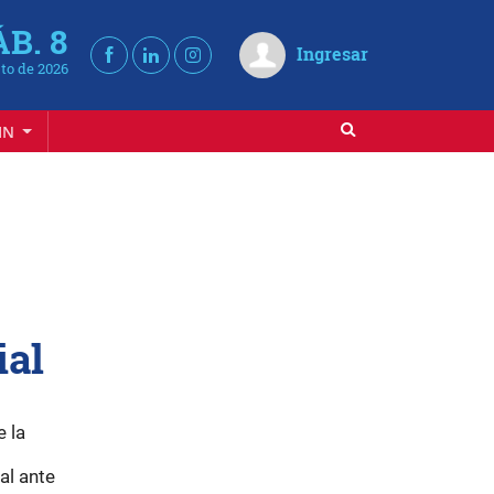
ÁB. 8
Ingresar
to de 2026
IN
ial
e la
al ante