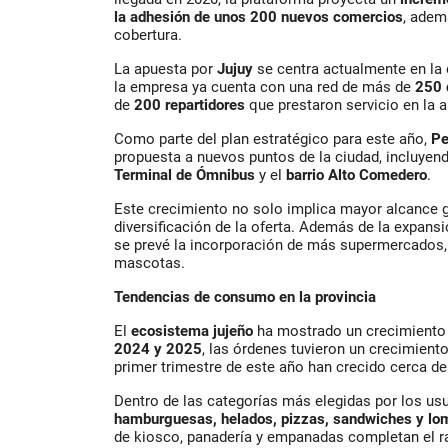
la adhesión de unos 200 nuevos comercios
, adem
cobertura.
La apuesta por
Jujuy
se centra actualmente en la
la empresa ya cuenta con una red de más de
250 
de
200 repartidores
que prestaron servicio en la a
Como parte del plan estratégico para este año,
Pe
propuesta a nuevos puntos de la ciudad, incluyen
Terminal de Ómnibus
y el
barrio Alto Comedero
.
Este crecimiento no solo implica mayor alcance g
diversificación de la oferta. Además de la expansi
se prevé la incorporación de más supermercados,
mascotas.
Tendencias de consumo en la provincia
El
ecosistema jujeño
ha mostrado un crecimiento 
2024 y 2025
, las órdenes tuvieron un crecimient
primer trimestre de este año han crecido cerca de
Dentro de las categorías más elegidas por los usu
hamburguesas, helados, pizzas, sandwiches y lo
de kiosco, panadería y empanadas completan el ra