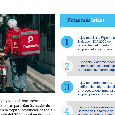
Notas más
leídas
Jujuy recibirá la Experienc
Endeavor NOA 2026 con
referentes del mundo
emprendedor y empresari
El Ingenio Ledesma incorp
primera sala de cristalogr
la industria azucarera arg
Jujuy competirá por una
certificación internaciona
un proyecto que impulsa e
empleo joven en turismo
elivery y quick-commerce en
xpansión para
San Salvador de
Facundo Haro asume co
n la capital provincial desde su
Gerente de Desarrollo de
ento del 70% anual en órdenes y
Nuevos Negocios y Marke