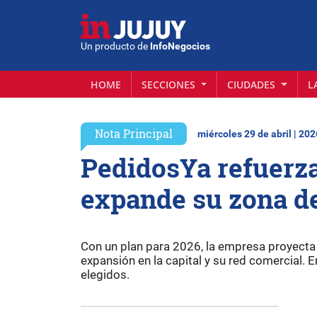
Un producto de
InfoNegocios
HOME
SECCIONES
CIUDADES
L
Nota Principal
miércoles 29 de abril | 202
PedidosYa refuerza
expande su zona de
Con un plan para 2026, la empresa proyecta
expansión en la capital y su red comercial. E
elegidos.