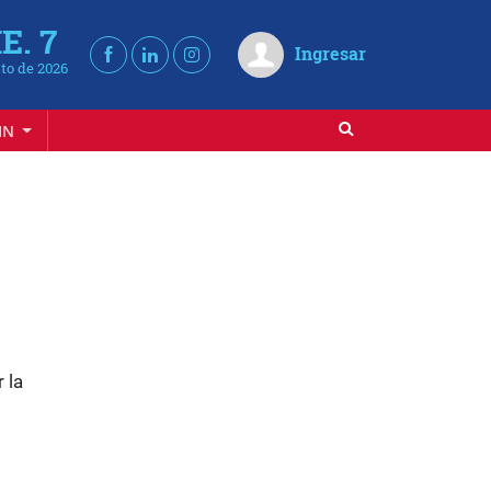
E. 7
Ingresar
to de 2026
IN
 la
s