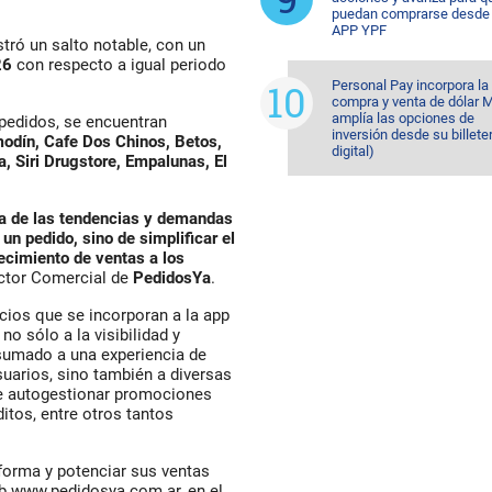
puedan comprarse desde 
APP YPF
stró un salto notable, con un
26
con respecto a igual periodo
Personal Pay incorpora la
compra y venta de dólar 
amplía las opciones de
pedidos, se encuentran
inversión desde su billete
dín, Cafe Dos Chinos, Betos,
digital)
 Siri Drugstore, Empalunas, El
a de las tendencias y demandas
un pedido, sino de simplificar el
ecimiento de ventas a los
ector Comercial de
PedidosYa
.
cios que se incorporan a la app
 no sólo a la visibilidad y
 sumado a una experiencia de
suarios, sino también a diversas
e autogestionar promociones
itos, entre otros tantos
forma y potenciar sus ventas
eb www.pedidosya.com.ar, en el