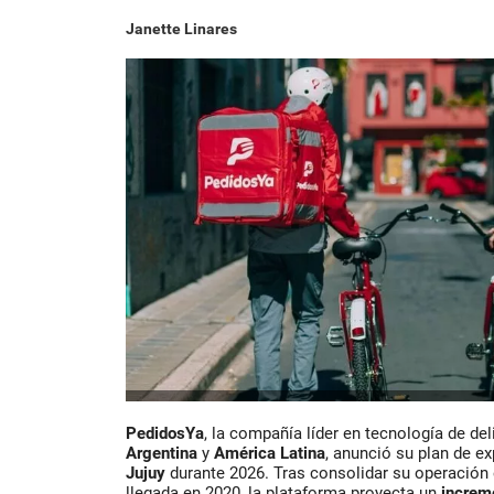
Janette Linares
PedidosYa
, la compañía líder en tecnología de d
Argentina
y
América Latina
, anunció su plan de e
Jujuy
durante 2026. Tras consolidar su operación e
llegada en 2020, la plataforma proyecta un
increm