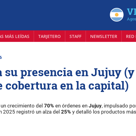
VI
Agos
AS MÁS LEÍDAS
TARJETERO
STAFF
NEWSLETTER
RED 
6
 su presencia en Jujuy (y
 cobertura en la capital)
 un crecimiento del
70%
en órdenes en
Jujuy
, impulsado por
n 2025 registró un alza del
25%
y detalló los productos má