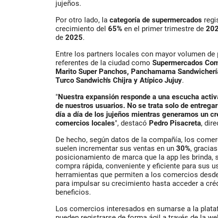
jujeños.
Por otro lado, la
categoría de supermercados
regi
crecimiento del
65%
en el primer trimestre de
20
de
2025
.
Entre los partners locales con mayor volumen de 
referentes de la ciudad como
Supermercados Como
Marito Super Panchos, Panchamama Sandwichería,
Turco Sandwich's Chijra y Atípico Jujuy
.
"
Nuestra expansión responde a una escucha activ
de nuestros usuarios. No se trata solo de entregar 
día a día de los jujeños mientras generamos un cr
comercios locales
", destacó
Pedro Pisacreta
, dir
De hecho, según datos de la compañía, los comer
suelen incrementar sus ventas en un
30%
, gracias
posicionamiento de marca que la app les brinda,
compra rápida, conveniente y eficiente para sus u
herramientas que permiten a los comercios desd
para impulsar su crecimiento hasta acceder a créd
beneficios.
Los comercios interesados en sumarse a la plata
pueden registrarse de forma ágil a través de la w