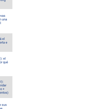
evas
n una
l
á el
erta e
): el
or qué
I):
ándar
eo +
ventos)
e sus
ue