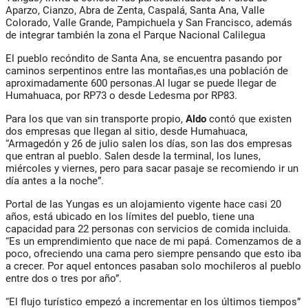
Aparzo, Cianzo, Abra de Zenta, Caspalá, Santa Ana, Valle
Colorado, Valle Grande, Pampichuela y San Francisco, además
de integrar también la zona el Parque Nacional Calilegua
El pueblo recóndito de Santa Ana, se encuentra pasando por
caminos serpentinos entre las montañas,es una población de
aproximadamente 600 personas.Al lugar se puede llegar de
Humahuaca, por RP73 o desde Ledesma por RP83.
Para los que van sin transporte propio,
Aldo
contó que existen
dos empresas que llegan al sitio, desde Humahuaca,
“Armagedón y 26 de julio salen los días, son las dos empresas
que entran al pueblo. Salen desde la terminal, los lunes,
miércoles y viernes, pero para sacar pasaje se recomiendo ir un
día antes a la noche”.
Portal de las Yungas es un alojamiento vigente hace casi 20
años, está ubicado en los límites del pueblo, tiene una
capacidad para 22 personas con servicios de comida incluida.
“Es un emprendimiento que nace de mi papá. Comenzamos de a
poco, ofreciendo una cama pero siempre pensando que esto iba
a crecer. Por aquel entonces pasaban solo mochileros al pueblo
entre dos o tres por año”.
“El flujo turístico empezó a incrementar en los últimos tiempos”