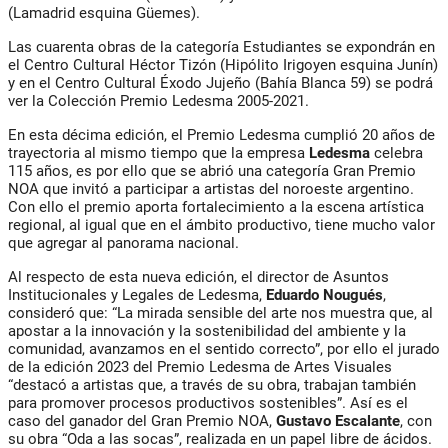
(Lamadrid esquina Güemes).
Las cuarenta obras de la categoría Estudiantes se expondrán en
el Centro Cultural Héctor Tizón (Hipólito Irigoyen esquina Junín)
y en el Centro Cultural Éxodo Jujeño (Bahía Blanca 59) se podrá
ver la Colección Premio Ledesma 2005-2021.
En esta décima edición, el Premio Ledesma cumplió 20 años de
trayectoria al mismo tiempo que la empresa
Ledesma
celebra
115 años, es por ello que se abrió una categoría Gran Premio
NOA que invitó a participar a artistas del noroeste argentino.
Con ello el premio aporta fortalecimiento a la escena artística
regional, al igual que en el ámbito productivo, tiene mucho valor
que agregar al panorama nacional.
Al respecto de esta nueva edición, el director de Asuntos
Institucionales y Legales de Ledesma,
Eduardo Nougués
,
consideró que: “La mirada sensible del arte nos muestra que, al
apostar a la innovación y la sostenibilidad del ambiente y la
comunidad, avanzamos en el sentido correcto”, por ello el jurado
de la edición 2023 del Premio Ledesma de Artes Visuales
“destacó a artistas que, a través de su obra, trabajan también
para promover procesos productivos sostenibles”. Así es el
caso del ganador del Gran Premio NOA,
Gustavo Escalante
, con
su obra “Oda a las socas”, realizada en un papel libre de ácidos.