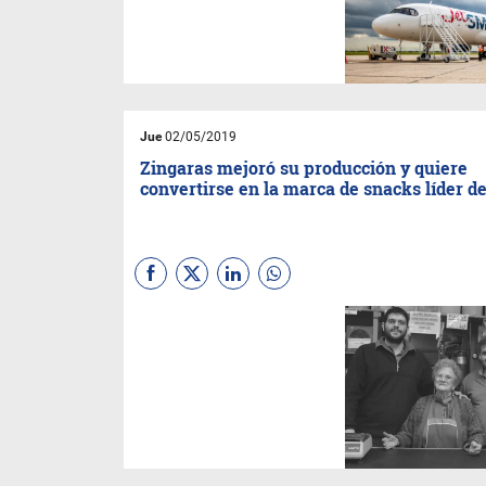
conectará Tucumán con otras
dos provincias del país.
Jue
02/05/2019
Zingaras mejoró su producción y quiere
convertirse en la marca de snacks líder d
La compañía, cuyo nombre
deviene de una vieja canción
que entonaba el patriarca de la
familia, dio un enorme salto de
calidad en estos últimos años.