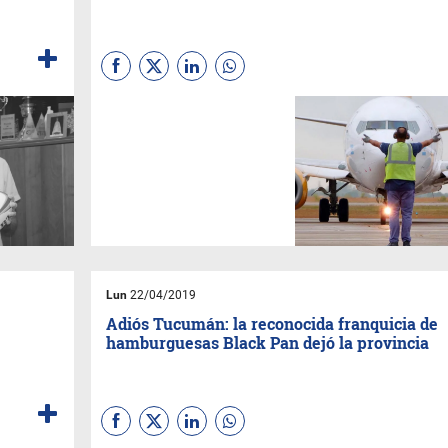
San Miguel de Tucumán se
conectará por primera vez en
la historia con Rosario vía
aérea. ¿Cuáles serán las
frecuencias, los horarios y los
costos de esta nueva
conexión?
Lun
22/04/2019
Adiós Tucumán: la reconocida franquicia de
hamburguesas Black Pan dejó la provincia