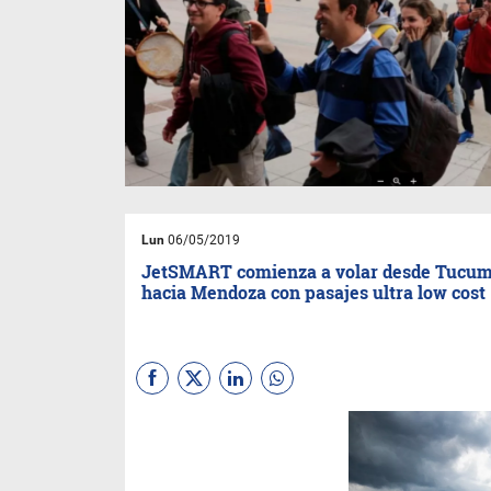
Lun
06/05/2019
JetSMART comienza a volar desde Tucu
hacia Mendoza con pasajes ultra low cost
La provincia suma un nuevo
destino sin pasar por Buenos
Aires y Córdoba y a un precio
realmente tentador. Además