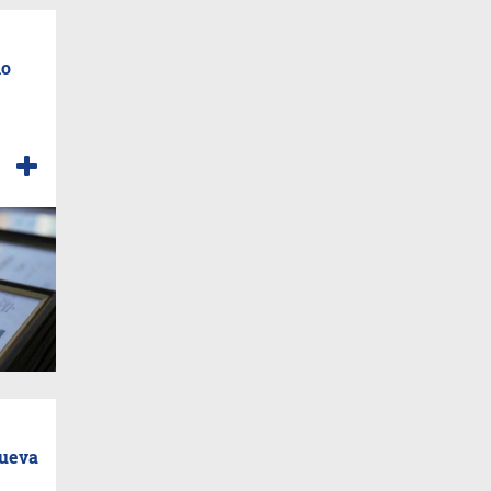
io
nueva