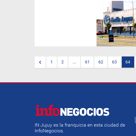
Los supermercados del
reconocido empresario
tucumano denotan un
desabastecimiento de
mercadería, en una de las
sucursales ya despidieron a
casi 30 empleados y crece el
temor.
1
2
...
61
62
63
64
IN Jujuy es la franquicia en esta ciudad de
InfoNegocios.