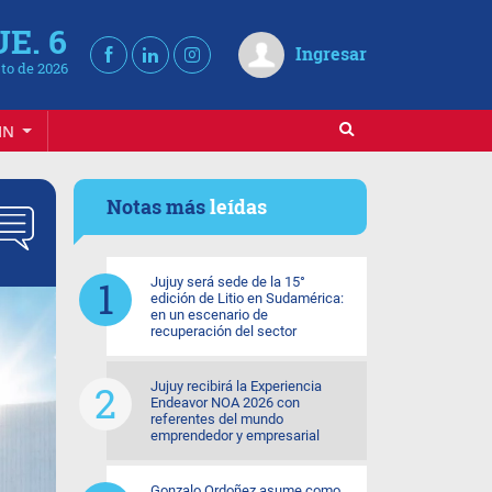
UE. 6
Ingresar
to de 2026
IN
Notas más
leídas
Jujuy será sede de la 15°
edición de Litio en Sudamérica:
en un escenario de
recuperación del sector
Jujuy recibirá la Experiencia
Endeavor NOA 2026 con
referentes del mundo
emprendedor y empresarial
Gonzalo Ordoñez asume como