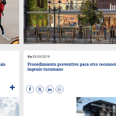
Vie
03/05/2019
mán
Procedimiento preventivo para otro reconoc
ingenio tucumano
El empresario titular del
ingenio Santa Bárbara no
puede de costear la zafra, la
suspensión de empleados