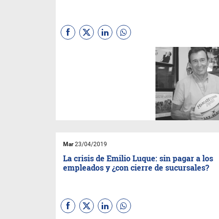
A pesar de la crisis, el
horizonte de la familia es
claro: nuevas aperturas de
locales, expansión del negocio
y una amplia oferta laboral
para los tucumanos.
Mar
23/04/2019
La crisis de Emilio Luque: sin pagar a los
empleados y ¿con cierre de sucursales?