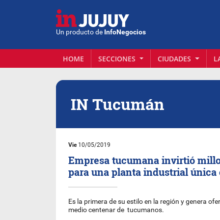
Un producto de
InfoNegocios
HOME
SECCIONES
CIUDADES
L
IN Tucumán
Vie
10/05/2019
Empresa tucumana invirtió mill
para una planta industrial única
Es la primera de su estilo en la región y genera ofe
medio centenar de tucumanos.