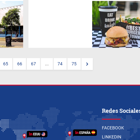
La destacada hamburguesería
decidió bajar las persianas en
diciembre del año pasado y
desde allí no se supo más
nada acerca del negocio, ni de
sus dueños.
65
66
67
...
74
75
Redes Sociale
FACEBOOK
LINKEDIN