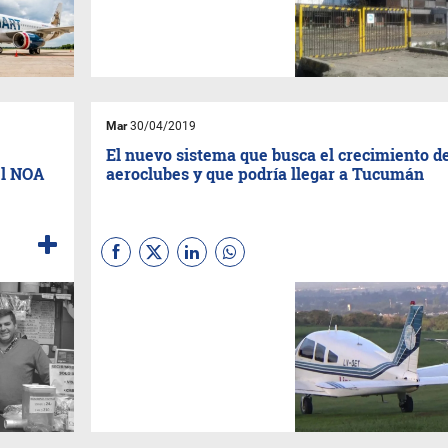
arrancó y habrá que esperar
hasta dos semanas para
resolver la situación.
Mar
30/04/2019
El nuevo sistema que busca el crecimiento de
el NOA
aeroclubes y que podría llegar a Tucumán
El convenio busca modernizar
las pistas de los aeroclubes,
fomentando su crecimiento.
En Tucumán, los aeroclubes
presentan una importante
inyección turística.