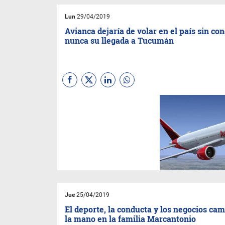
Lun
29/04/2019
Avianca dejaría de volar en el país sin co
nunca su llegada a Tucumán
Más de 20 mil tucumanos se
postularon para trabajar en la
compañía, pero dos años
después, Avianca dejaría de
volar cielo argentino y con una
deuda que ascendería a los
US$ 30 millones.
Jue
25/04/2019
El deporte, la conducta y los negocios ca
la mano en la familia Marcantonio