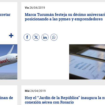
Vie
26/04/2019
ncretar
Marca Tucumán festeja su décimo aniversar
posicionando a las pymes y emprendedores
La certificación es un premio
para las empresas, productos,
instituciones y asociaciones
cuya actividad está vinculada
a los negocios, la cultura o el
turismo de Tucumán.
Mié
24/04/2019
minan de
Hoy el “Jardín de la República” inaugura la 
conexión aérea con Rosario