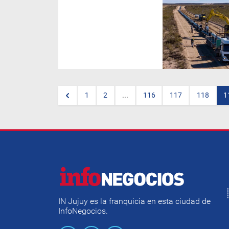
Este martes, se alcanzó un
acuerdo clave entre la
Unión
Obrera de la Construcción
de
la República Argentina
(Uocra),
las empresas
Techint-Sacde
e
YPF,
y la
Secretaría de Trabajo,
asegurando más
oportunidades laborales para
los trabajadores rionegrinos
en la obra del oleoducto Vaca
Muerta Sur.
1
2
...
116
117
118
1
IN Jujuy es la franquicia en esta ciudad de
InfoNegocios.