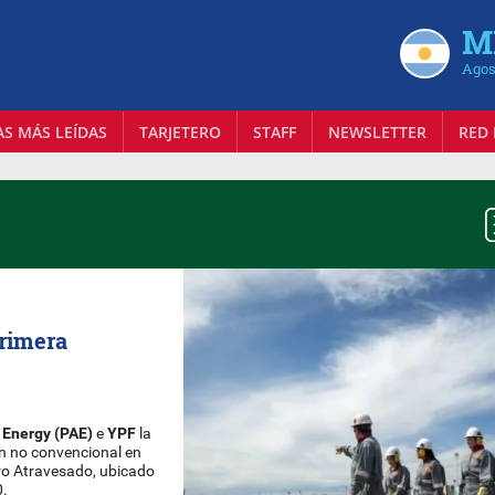
MI
Agos
AS MÁS LEÍDAS
TARJETERO
STAFF
NEWSLETTER
RED 
primera
 Energy (PAE)
e
YPF
la
n no convencional en
ro Atravesado, ubicado
0.