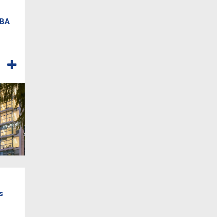
MBA
s