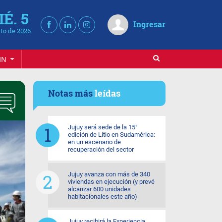
É. 5
Ingresar
to de 2026
IN
Notas más
leídas
Jujuy será sede de la 15°
edición de Litio en Sudamérica:
en un escenario de
recuperación del sector
Jujuy avanza con más de 340
viviendas en ejecución (y prevé
alcanzar 600 unidades
habitacionales este año)
Jujuy recibirá la Experiencia