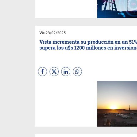
que las exportaciones de
combustibles alcanzarán los
36.700 millones de dólares en
2030, consolidando a
Argentina como un actor clave
en el mercado energético
global.
Vie
28/02/2025
Vista incrementa su producción en un 51%
supera los u$s 1200 millones en inversion
Vista,
la empresa energética
fundada y liderada por
Miguel
Galuccio,
cerró el 2024 con un
crecimiento del 51% en su
producción total de
hidrocarburos, alcanzando los
85.276 barriles equivalentes
diarios (boe/d). En cuanto al
petróleo, la producción se
incrementó en un 52%,
situándose en 73.491 barriles