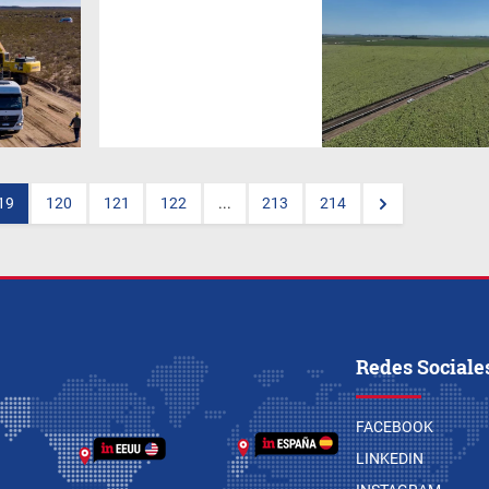
El Ministerio de Economía ha
dado un paso clave en el
proceso de ampliación del
Gasoducto Perito Moreno
(GPM), anteriormente
conocido como Gasoducto
Néstor Kirchner. La iniciativa
surge a partir de un proyecto
privado presentado por
Transportadora de Gas del Sur
(TGS), el cual ha sido
declarado de interés público.
19
120
121
122
...
213
214
Redes Sociale
FACEBOOK
LINKEDIN