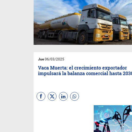
Jue
06/03/2025
Vaca Muerta: el crecimiento exportador
impulsará la balanza comercial hasta 203
Las proyecciones sobre el
desarrollo de Vaca Muerta
indican un fuerte impacto en
la economía argentina durante
los próximos años. Se estima