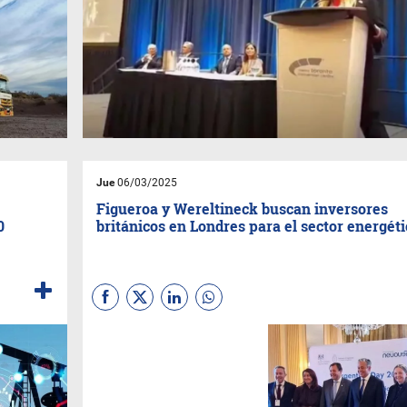
Jue
06/03/2025
Figueroa y Wereltineck buscan inversores
0
británicos en Londres para el sector energéti
El gobernador de Neuquén,
Rolando Figueroa,
y su par de
Río Negro,
Alberto
Wereltineck,
participan en la
ciudad de Londres de la