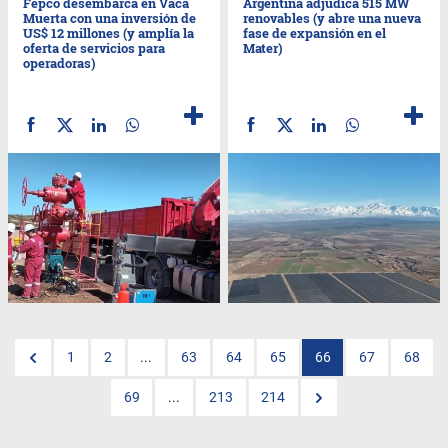
Fepco desembarca en Vaca
Argentina adjudica 515 MW
Muerta con una inversión de
renovables (y abre una nueva
US$ 12 millones (y amplía la
fase de expansión en el
oferta de servicios para
Mater)
operadoras)
1
2
...
63
64
65
66
67
68
69
...
213
214