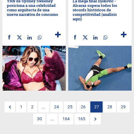
YRN de Sydney Sweeney
La mega final Djokovic -
posiciona a una celebridad
Alcaraz supera todos los
como arquitecta de una
récords históricos de
nueva narrativa de consumo
competitividad (análisis
aquí)
1
2
...
24
25
26
27
28
29
30
...
164
165