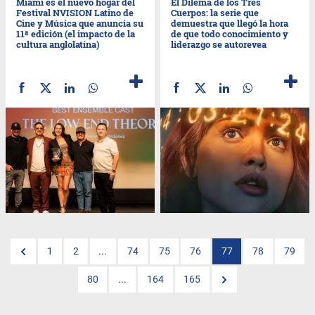
Miami es el nuevo hogar del
El Dilema de los Tres
Festival NVISION Latino de
Cuerpos: la serie que
Cine y Música que anuncia su
demuestra que llegó la hora
11ª edición (el impacto de la
de que todo conocimiento y
cultura anglolatina)
liderazgo se autorevea
1
2
...
74
75
76
77
78
79
80
...
164
165