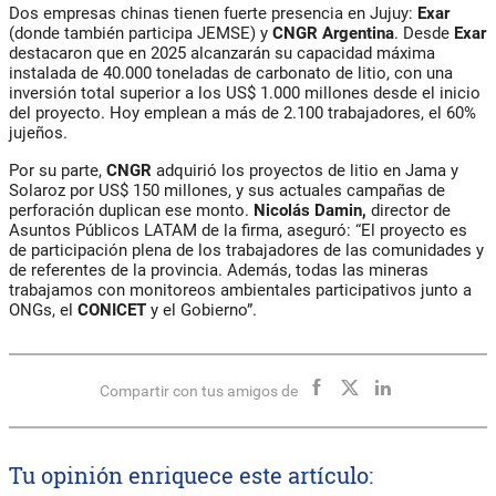
Dos empresas chinas tienen fuerte presencia en Jujuy:
Exar
(donde también participa JEMSE) y
CNGR
Argentina
. Desde
Exar
destacaron que en 2025 alcanzarán su
capacidad máxima
instalada de 40.000 toneladas de carbonato de litio
, con una
inversión total superior a los
US$ 1.000 millones
desde el inicio
del proyecto. Hoy emplean a más de
2.100 trabajadores
, el
60%
jujeños
.
Por su parte,
CNGR
adquirió los proyectos de litio en Jama y
Solaroz por
US$ 150 millones
, y sus actuales campañas de
perforación
duplican ese monto
.
Nicolás Damin,
director de
Asuntos Públicos LATAM de la firma, aseguró: “El proyecto es
de participación plena de los trabajadores de las comunidades y
de referentes de la provincia. Además, todas las mineras
trabajamos con monitoreos ambientales participativos junto a
ONGs, el
CONICET
y el Gobierno”.
Compartir con tus amigos de
Tu opinión enriquece este artículo: