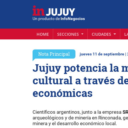
Un producto de
InfoNegocios
HOME
SECCIONES
CIUDADES
L
Nota Principal
jueves 11 de septiembre |
Jujuy potencia la 
cultural a través de
económicas
Científicos argentinos, junto a la empresa
SR
arqueológicos y de minería en Rinconada, g
minera y el desarrollo económico local.