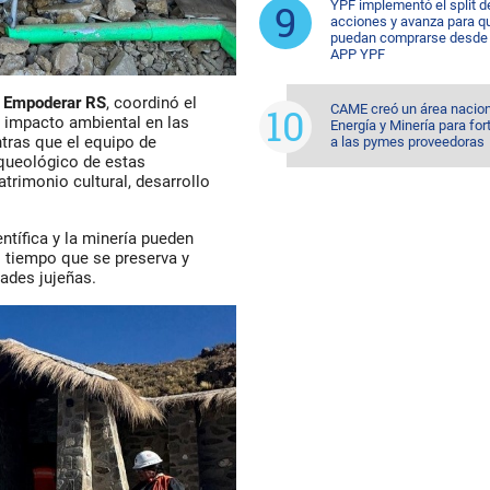
YPF implementó el split d
acciones y avanza para q
puedan comprarse desde 
APP YPF
a
Empoderar RS
,
coordinó el
CAME creó un área nacion
e impacto ambiental en las
Energía y Minería para for
tras que el equipo de
a las pymes proveedoras
rqueológico de estas
atrimonio cultural, desarrollo
entífica y la minería pueden
al tiempo que se preserva y
dades jujeñas.