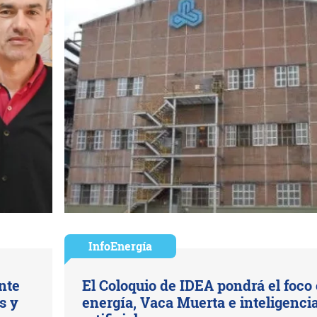
InfoEnergía
nte
El Coloquio de IDEA pondrá el foco
s y
energía, Vaca Muerta e inteligenci