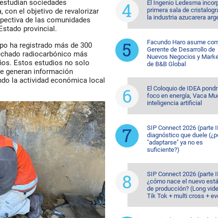
 estudian
sociedades
El Ingenio Ledesma incorp
primera sala de cristalogr
a
, con el objetivo de revalorizar
la industria azucarera arg
pectiva de las comunidades
Estado provincial
.
Facundo Haro asume co
ipo ha registrado
más de 300
Gerente de Desarrollo de
 fechado radiocarbónico más
Nuevos Negocios y Marke
ños. Estos estudios no solo
de B&B Global
ue
generan información
ndo la actividad económica local
El Coloquio de IDEA pondr
foco en energía, Vaca Mu
inteligencia artificial
SIP Connect 2026 (parte II
diagnóstico que duele (¿p
"adaptarse" ya no es
suficiente?)
SIP Connect 2026 (parte II
¿cómo nace el nuevo est
de producción? (Long vid
Tik Tok + multi cross + e