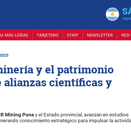
S
Agos
AS MÁS LEÍDAS
TARJETERO
STAFF
NEWSLETTER
RED 
 2025
minería y el patrimonio
 alianzas científicas y
R Mining Puna
y el Estado provincial, avanzan en estudios
enerando conocimiento estratégico para impulsar la activid