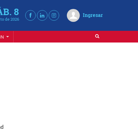
ÁB. 8
Ingresar
to de 2026
IN
ad