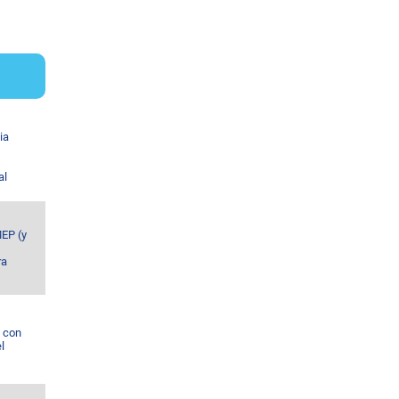
ia
al
MEP (y
ra
l con
l