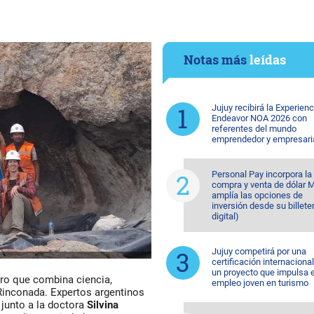
Notas más
leídas
Jujuy recibirá la Experienc
Endeavor NOA 2026 con
referentes del mundo
emprendedor y empresari
Personal Pay incorpora la
compra y venta de dólar 
amplía las opciones de
inversión desde su billete
digital)
Jujuy competirá por una
certificación internaciona
un proyecto que impulsa e
ro que combina ciencia,
empleo joven en turismo
 Rinconada. Expertos argentinos
, junto a la doctora
Silvina