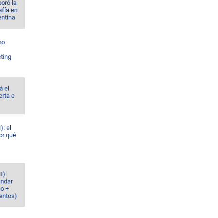
oró la
afía en
entina
mo
ting
á el
erta e
): el
or qué
I):
ándar
eo +
ventos)