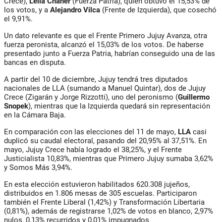
Crece),
Leila Chaher
(Fuerza Patria), quien obtuvo el 15,53% de
los votos, y a
Alejandro Vilca
(Frente de Izquierda), que cosechó
el 9,91%.
Un dato relevante es que el
Frente Primero Jujuy Avanza
, otra
fuerza peronista, alcanzó el 15,03% de los votos. De haberse
presentado junto a Fuerza Patria, habrían conseguido una de las
bancas en disputa.
A partir del
10 de diciembre
, Jujuy tendrá
tres diputados
nacionales de LLA
(sumando a Manuel Quintar),
dos de Jujuy
Crece
(Zigarán y Jorge Rizzotti),
uno del peronismo
(
Guillermo
Snopek
), mientras que la
Izquierda quedará sin representación
en la Cámara Baja.
En comparación con las elecciones del 11 de mayo,
LLA
casi
duplicó su caudal electoral
, pasando del 20,95% al 37,51%. En
mayo, Jujuy Crece había logrado el 38,25%, y el Frente
Justicialista 10,83%, mientras que Primero Jujuy sumaba 3,62%
y Somos Más 3,94%.
En esta elección estuvieron habilitados
620.308 jujeños
,
distribuidos en
1.806 mesas
de 305 escuelas. Participaron
también el
Frente Liberal
(1,42%) y
Transformación Libertaria
(0,81%), además de registrarse 1,02% de votos en blanco, 2,97%
nulos, 0,13% recurridos y 0,01% impugnados.