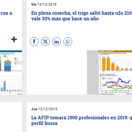
Vie
14/12/2018
eron a
En plena cosecha, el trigo saltó hasta u$s 210
vale 30% más que hace un año
El cereal opera en valores
inéditos para la plena
cosecha. Se explica por la alta
demanda y el recorte en las
estimaciones de producción
por las heladas tardías
Jue
13/12/2018
La AFIP tomará 1000 profesionales en 2019: 
perfil busca