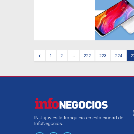
Una
empresa China está desembarcando en el país,
en un plan para finalmente abarcar
toda la región. De hecho,
ya venden en Chile sus celulares
que cuestan hasta 50%
menos que los "de marca"
y con las mismas prestaciones.
1
2
...
222
223
224
2
IN Jujuy es la franquicia en esta ciudad de
InfoNegocios.