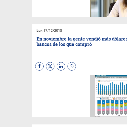
Lun
17/12/2018
En noviembre la gente vendió más dólare
bancos de los que compró
Según datos preliminares de
grandes bancos, la estimación
es que el saldo neto será de
más de u$s 200 millones
comprados el mes pasado.
Ventas de dólares superaron
los u$s 2000 millones.
Producto de la crisis,
empresas y minoristas venden
moneda extranjera para poder
hacer frente al pago de