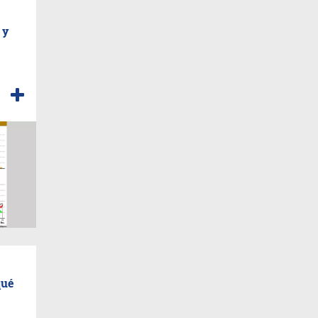
 y
qué