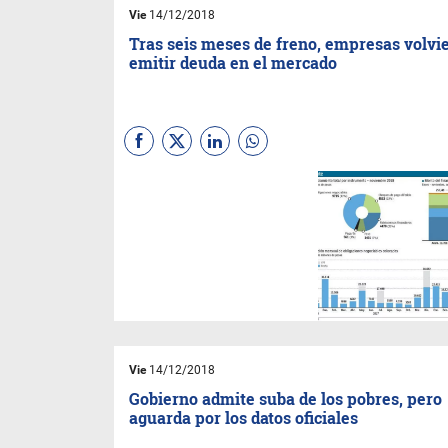
sueldos, proveedores y gastos
Vie
14/12/2018
corrientes. Casas de cambio
se autoabastecieron
Tras seis meses de freno, empresas volvi
emitir deuda en el mercado
En noviembre se reabrió el
mercado para las obligaciones
negociables en pesos y las
compañías obtuvieron
financiamiento por $ 9715
millones. Las emisiones
representaron el 42% de los $
20.778 millones que las
empresas recaudaron en el
mercado de capitales.
Vie
14/12/2018
Gobierno admite suba de los pobres, pero
aguarda por los datos oficiales