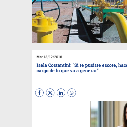
Mar
18/12/2018
Isela Costantini: "Si te pusiste escote, hac
cargo de lo que va a generar"
La ex titular de Aerolíneas
Argentinas se refirió, durante
una entrevista, a las
situaciones de acoso con una
declaración polémica.