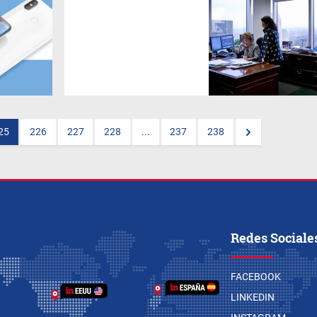
La sociedad por acciones
simplificada son un traje legal
a la medida de pequeñas y
medianas firmas. En qué
consiste y cómo permite
planificar la empresa familiar.
La visión de los especialistas.
25
226
227
228
...
237
238
Redes Sociale
FACEBOOK
LINKEDIN