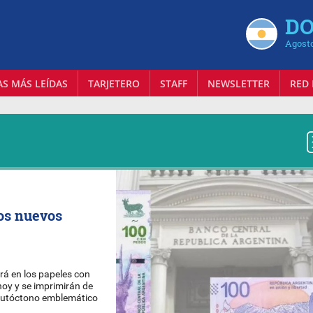
DO
Agosto
AS MÁS LEÍDAS
TARJETERO
STAFF
NEWSLETTER
RED 
los nuevos
rá en los papeles con
hoy y se imprimirán de
 autóctono emblemático