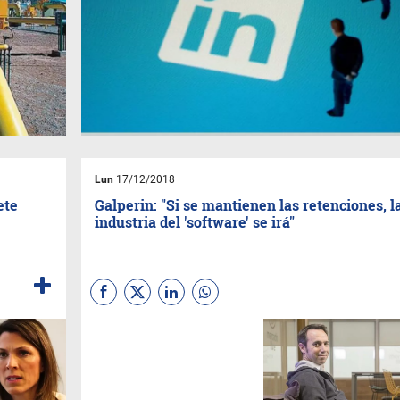
Lun
17/12/2018
ete
Galperin: "Si se mantienen las retenciones, l
industria del 'software' se irá"
El fundador de MercadoLibre,
elegido CEO del año por El
Cronista, Apertura y PwC, en
una entrevista a fondo. Sus
planes, hacia dónde a su