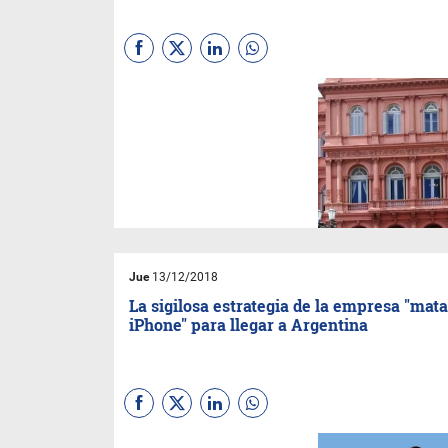
Peña adelantó que en 2019
esperan el apoyo de un tercio
de los votantes más allá de
que haya "dificultades
económicas". La inflación de
3,2% también generó alerta
Jue
13/12/2018
La sigilosa estrategia de la empresa "mat
iPhone" para llegar a Argentina