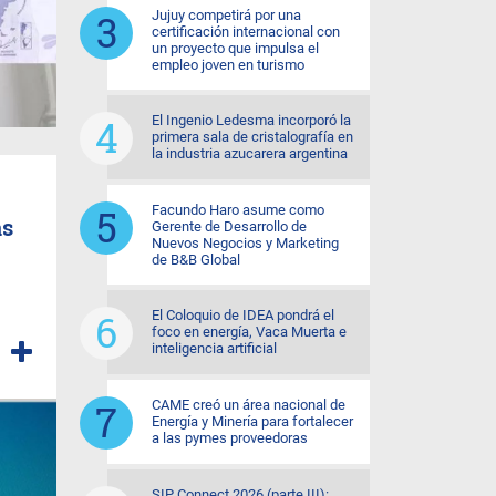
Jujuy competirá por una
certificación internacional con
un proyecto que impulsa el
empleo joven en turismo
El Ingenio Ledesma incorporó la
primera sala de cristalografía en
la industria azucarera argentina
Facundo Haro asume como
as
Gerente de Desarrollo de
Nuevos Negocios y Marketing
de B&B Global
El Coloquio de IDEA pondrá el
foco en energía, Vaca Muerta e
inteligencia artificial
CAME creó un área nacional de
Energía y Minería para fortalecer
a las pymes proveedoras
SIP Connect 2026 (parte III):