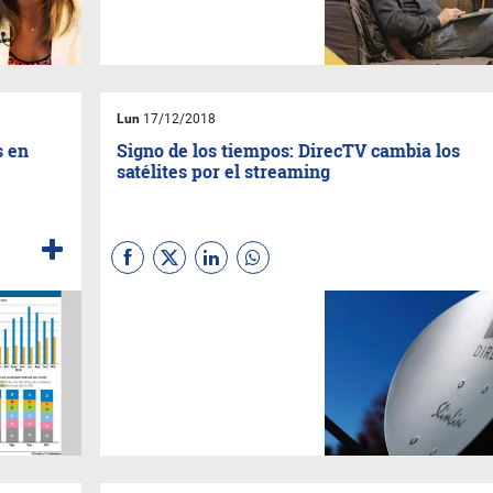
plataforma y por qué, asegura,
es el primero que quiere que
aparezca un nuevo unicornio
Lun
17/12/2018
s en
Signo de los tiempos: DirecTV cambia los
satélites por el streaming
A dos años del lanzamiento
del servicio de streaming
Directv Now en los EE.UU., la
operadora de TV paga DirecTV
parece ya tener claro que el
futuro pasa más por las
plataformas online que por el
satélite, históricamente su
principal tecnología de
distribución de señales.