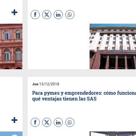
Este año se jubilan más de
800 agentes en el organismo
recaudador, que está
exceptuado del congelamiento
de personal.
Jue
13/12/2018
a
Para pymes y emprendedores: cómo funcion
qué ventajas tienen las SAS