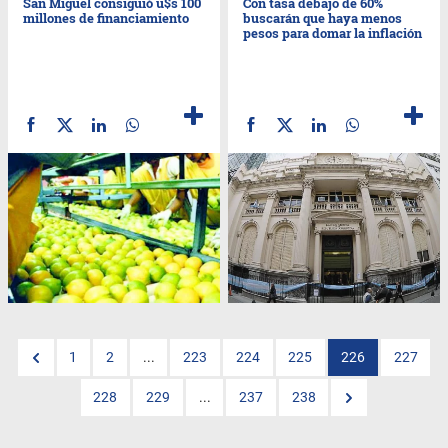
San Miguel consiguió u$s 100
Con tasa debajo de 60%
millones de financiamiento
buscarán que haya menos
pesos para domar la inflación
1
2
...
223
224
225
226
227
228
229
...
237
238