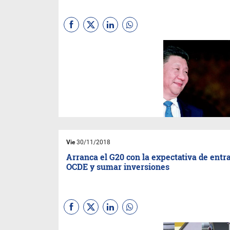
Tuvo que esperar nada menos
que 15 años para recuperar el
primer puesto en Wall Street,
en una rueda en la que Apple
se derrumbó después de que
Donald Trump prometiera
impuestos a los iPhones, por
ser producidos en China. La
amenaza le costó al gigante
californiano u$s 15.000
millones en capitalización
bursátil ese mismo día
Vie
30/11/2018
Arranca el G20 con la expectativa de entr
OCDE y sumar inversiones