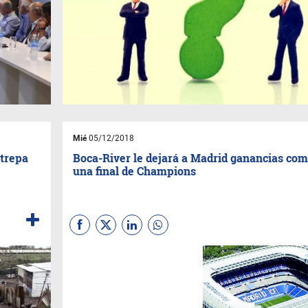
Mié
05/12/2018
 trepa
Boca-River le dejará a Madrid ganancias co
una final de Champions
El trascendente partido entre
los dos equipos más
populares de la Argentina
tendrá una gran repercusión
económica para la capital