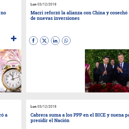
Lun
03/12/2018
 no
Macri reforzó la alianza con China y cosechó 
de nuevas inversiones
Los dos mandatarios firmaron
31 acuerdos. Los sectores de
interés para China son
energía, transporte y obra
pública. También pactó
incrementar la compra de
alimentos
Lun
03/12/2018
ró a
Cabrera suma a los PPP en el BICE y suena p
presidir el Nación