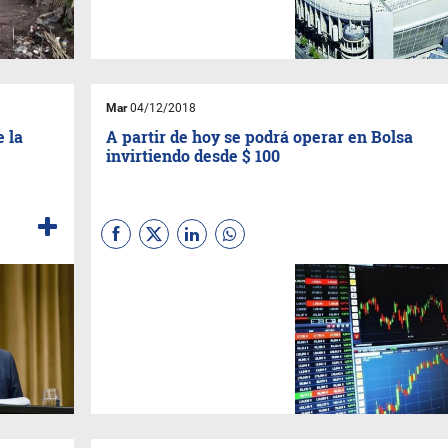
española
Mar
04/12/2018
e la
A partir de hoy se podrá operar en Bolsa
invirtiendo desde $ 100
Agentes bursátiles dejaron de
imponer un monto mínimo
para abrir una cuenta para
poder comprar acciones o
bonos en la Bolsa Porteña.