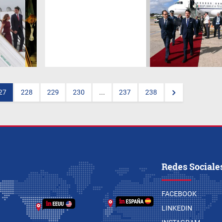
¿Qué se juega la Argentina
como anfitriona de un evento
que incluye a los principales
líderes del mundo? Cinco
especialistas dieron su visión
a El Cronista. Recuperar la
confianza de los inversores y
sacarle el jugo a los
encuentros bilaterales son las
claves.
27
228
229
230
...
237
238
Redes Sociale
FACEBOOK
LINKEDIN