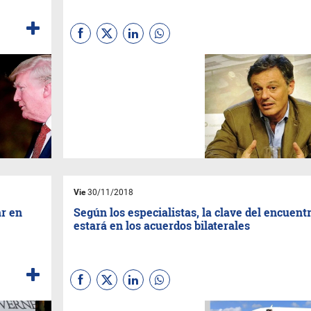
Pese a no ser más ministro,
Francisco Cabrera sigue
siendo uno de los hombres de
confianza de Macri, al punto
que no sólo es suasesor y
presidente del BICE, sino que
también está a cargo de la
mesa de desarrollo financiero,
que es uno de los 16 temas de
seguimiento personal de
Macri.
Vie
30/11/2018
ar en
Según los especialistas, la clave del encuent
estará en los acuerdos bilaterales