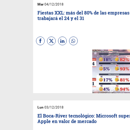
Mar
04/12/2018
Fiestas XXL: más del 80% de las empresas
trabajará el 24 y el 31
Con Nochebuena y víspera de
Año Nuevo que caerán en
lunes, la mayoría de las
compañías optó por darles
esos días a sus
colaboradores. Los expertos
dudan de la productividad, en
los casos en los que se
decide trabajar medio día. El
Gobierno nacional ya los había
declarado jornadas “no
laborables”
Lun
03/12/2018
El Boca-River tecnológico: Microsoft supe
Apple en valor de mercado