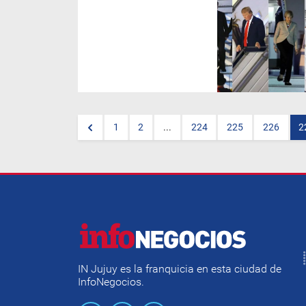
Como anfitrión del foro de
líderes, el Gobierno aspira a
impulsar su agenda de
inserción al mundo y recuperar
la confianza de los mercados
en el rumbo trazado
1
2
...
224
225
226
2
IN Jujuy es la franquicia en esta ciudad de
InfoNegocios.