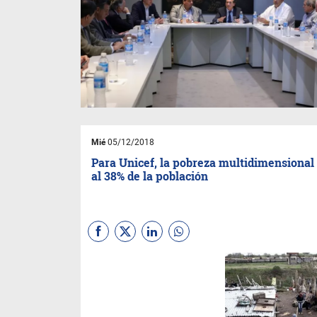
Mié
05/12/2018
Para Unicef, la pobreza multidimensional
al 38% de la población
Supera a la pobreza que mide
Indec, por ingresos. El estudio
indica que 48% de los
menores de 18 años sufre al
menos una de las seis