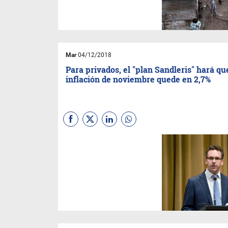
dimensiones de vulnerabilidad
Mar
04/12/2018
Para privados, el "plan Sandleris" hará qu
inflación de noviembre quede en 2,7%
El apretón monetario no ayuda
a la alicaída actividad, pero le
puso fuerte freno a los
precios. Aún así los analistas
estiman que el año terminará
con un IPC de más de 46%