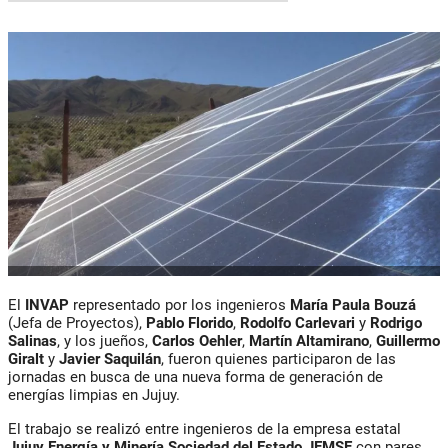
El
INVAP
representado por los ingenieros
María Paula Bouzá
(Jefa de Proyectos),
Pablo Florido
,
Rodolfo Carlevari
y
Rodrigo
Salinas
, y los jueños,
Carlos Oehler
,
Martín Altamirano
,
Guillermo
Giralt
y
Javier Saquilán
, fueron quienes participaron de las
jornadas en busca de una nueva forma de generación de
energías limpias en Jujuy.
El trabajo se realizó entre ingenieros de la empresa estatal
Jujuy Energía
y Minería Sociedad del Estado
JEMSE
con pares