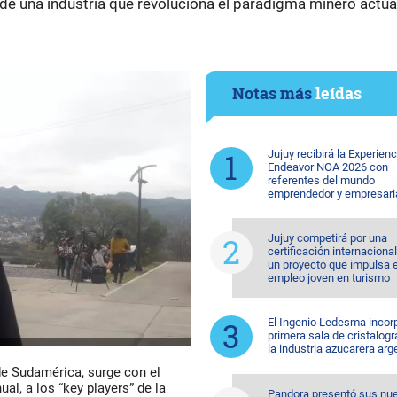
 una industria que revoluciona el paradigma minero actua
Notas más
leídas
Jujuy recibirá la Experienc
Endeavor NOA 2026 con
referentes del mundo
emprendedor y empresari
Jujuy competirá por una
certificación internaciona
un proyecto que impulsa e
empleo joven en turismo
El Ingenio Ledesma incorp
primera sala de cristalogr
la industria azucarera arg
 de Sudamérica, surge con el
al, a los “key players” de la
Pandora presentó sus nu