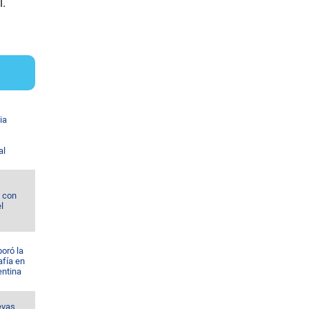
l.
ia
al
l con
l
oró la
afía en
entina
evas