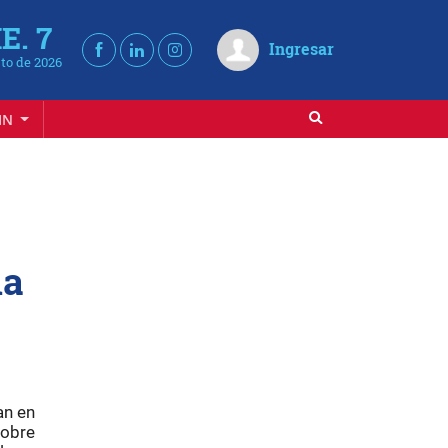
E. 7
Ingresar
to de 2026
IN
la
an en
sobre