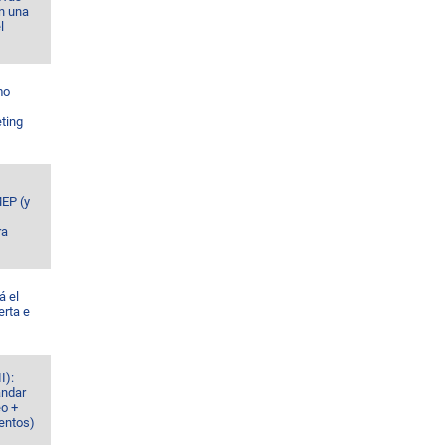
n una
l
mo
ting
MEP (y
ra
á el
erta e
I):
ándar
eo +
ventos)