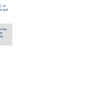
): el
or qué
e sus
ue
la