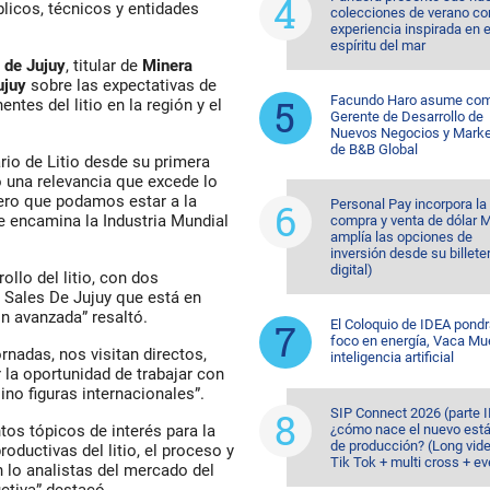
úblicos, técnicos y entidades
colecciones de verano co
experiencia inspirada en e
espíritu del mar
 de Jujuy
, titular de
Minera
ujuy
sobre las expectativas de
Facundo Haro asume co
ntes del litio en la región y el
Gerente de Desarrollo de
Nuevos Negocios y Marke
de B&B Global
io de Litio desde su primera
o una relevancia que excede lo
pero que podamos estar a la
Personal Pay incorpora la
e encamina la Industria Mundial
compra y venta de dólar 
amplía las opciones de
inversión desde su billete
digital)
ollo del litio, con dos
 Sales De Jujuy que está en
n avanzada” resaltó.
El Coloquio de IDEA pondr
foco en energía, Vaca Mu
nadas, nos visitan directos,
inteligencia artificial
 la oportunidad de trabajar con
sino figuras internacionales”.
SIP Connect 2026 (parte II
¿cómo nace el nuevo est
ntos tópicos de interés para la
de producción? (Long vid
roductivas del litio, el proceso y
Tik Tok + multi cross + e
n lo analistas del mercado del