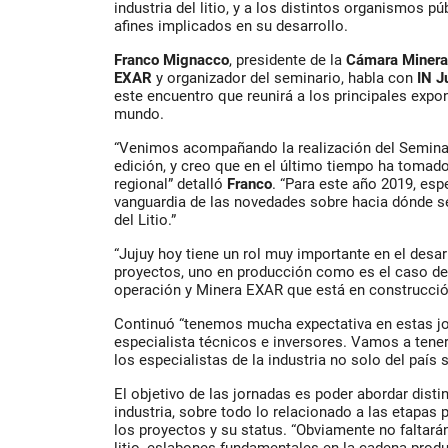
industria del litio, y a los distintos organismos p
afines implicados en su desarrollo.
Franco Mignacco
, presidente de la
Cámara Minera
EXAR
y organizador del seminario, habla con
IN J
este encuentro que reunirá a los principales expone
mundo.
“Venimos acompañando la realización del Seminar
edición, y creo que en el último tiempo ha tomad
regional” detalló
Franco
. “Para este año 2019, es
vanguardia de las novedades sobre hacia dónde s
del Litio.”
“Jujuy hoy tiene un rol muy importante en el desarr
proyectos, uno en producción como es el caso de
operación y Minera EXAR que está en construcció
Continuó “tenemos mucha expectativa en estas jor
especialista técnicos e inversores. Vamos a tener
los especialistas de la industria no solo del país 
El objetivo de las jornadas es poder abordar disti
industria, sobre todo lo relacionado a las etapas p
los proyectos y su status. “Obviamente no faltará