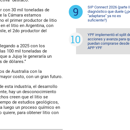
ctiva” destacó.
SIP Connect 2026 (parte II
r con 30 mil toneladas de
diagnóstico que duele (¿p
sde la Cámara estamos
"adaptarse" ya no es
o el primer productor de litio
suficiente?)
en el litio en Argentina, con
ile, el 2do productor del
YPF implementó el split d
acciones y avanza para q
puedan comprarse desde 
legando a 2025 con los
APP YPF
as 100 mil toneladas de
que a Jujuy le generaría un
 de dólares.”
s de Australia con la
 mayor costo, con un gran futuro.
 esta industria, el desarrollo
ente, hay un desconocimiento
hos creen que el litio se
 tiempo de estudios geológicos,
ara luego un proceso químico en
quiere, para obtener litio con