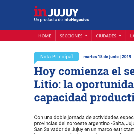
Un producto de
InfoNegocios
HOME
SECCIONES
CIUDADES
L
Nota Principal
martes 18 de junio | 2019
Hoy comienza el se
Litio: la oportunid
capacidad producti
Con una doble jornada de actividades especia
provincias del noroeste argentino -Salta, Juj
San Salvador de Jujuy en un marco estrictam