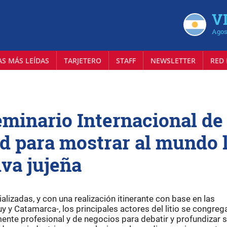
VI
Agos
AS MÁS LEÍDAS
TARJETERO
STAFF
NEWSLETTER
RED 
minario Internacional de
ad para mostrar al mundo 
va jujeña
lizadas, y con una realización itinerante con base en las
uy y Catamarca-, los principales actores del litio se congreg
ente profesional y de negocios para debatir y profundizar 