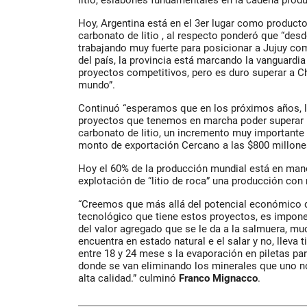
litio, eslabones fundamentales en la cadena produ
Hoy, Argentina está en el 3er lugar como producto
carbonato de litio , al respecto ponderó que “de
trabajando muy fuerte para posicionar a Jujuy com
del país, la provincia está marcando la vanguardia 
proyectos competitivos, pero es duro superar a Ch
mundo”.
Continuó “esperamos que en los próximos años, l
proyectos que tenemos en marcha poder superar l
carbonato de litio, un incremento muy importante 
monto de exportación Cercano a las $800 millones
Hoy el 60% de la producción mundial está en mano
explotación de “litio de roca” una producción con
“Creemos que más allá del potencial económico de
tecnológico que tiene estos proyectos, es impon
del valor agregado que se le da a la salmuera, muc
encuentra en estado natural e el salar y no, lleva
entre 18 y 24 mese s la evaporación en piletas p
donde se van eliminando los minerales que uno no 
alta calidad.” culminó
Franco Mignacco
.