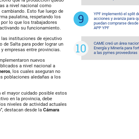
cionó que la producción quedó
tas a nivel nacional como
do cambiando. Esto fue luego de
YPF implementó el split d
orma paulatina, respetando los
acciones y avanza para q
 por lo que los trabajadores
puedan comprarse desde 
eactivando su funcionamiento.
APP YPF
 las instituciones de ejecutivo
CAME creó un área nacion
no de Salta para poder lograr un
Energía y Minería para for
 y empresas entre provincias.
a las pymes proveedoras
 implementaron nuevos
ublicados a nivel nacional a
neros
, los cuales aseguran no
las poblaciones aledañas a los
on el mayor cuidado posible estos
tivo en la provincia, debe
os niveles de actividad actuales
o”, destacan desde la
Cámara