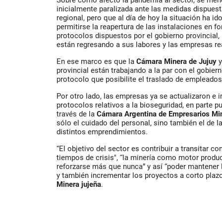
Sobre cómo afectó la pandemia al sector, se men
inicialmente paralizada ante las medidas dispues
regional, pero que al día de hoy la situación ha i
permitirse la reapertura de las instalaciones en f
protocolos dispuestos por el gobierno provincial,
están regresando a sus labores y las empresas r
En ese marco es que la
Cámara Minera de Jujuy
y
provincial están trabajando a la par con el gobier
protocolo que posibilite el traslado de empleados
Por otro lado, las empresas ya se actualizaron e
protocolos relativos a la bioseguridad, en parte p
través de la
Cámara Argentina de Empresarios Mi
sólo el cuidado del personal, sino también el de 
distintos emprendimientos.
“El objetivo del sector es contribuir a transitar c
tiempos de crisis", “la minería como motor produc
reforzarse más que nunca” y así “poder mantener l
y también incrementar los proyectos a corto plaz
Minera jujeña
.