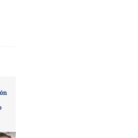
ión
o