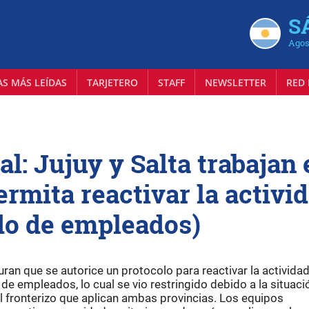
S
Agos
AS MÁS LEÍDAS
TARJETERO
STAFF
NEWSLETTER
RED 
l: Jujuy y Salta trabajan 
rmita reactivar la activi
ado de empleados)
an que se autorice un protocolo para reactivar la actividad
o de empleados, lo cual se vio restringido debido a la situaci
rol fronterizo que aplican ambas provincias. Los equipos