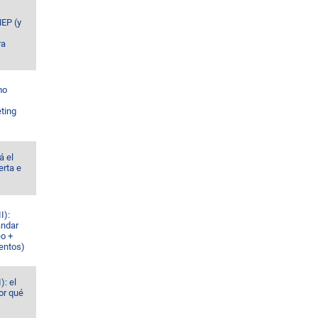
MEP (y
ra
mo
ting
á el
erta e
I):
ándar
eo +
ventos)
): el
or qué