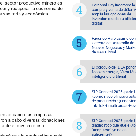
el sector productivo minero es
Personal Pay incorpora la
cer y recuperar la economía de
compra y venta de dólar 
is sanitaria y económica.
amplía las opciones de
inversión desde su billete
digital)
Facundo Haro asume co
Gerente de Desarrollo de
Nuevos Negocios y Marke
de B&B Global
El Coloquio de IDEA pondr
foco en energía, Vaca Mu
inteligencia artificial
SIP Connect 2026 (parte II
¿cómo nace el nuevo est
de producción? (Long vid
Tik Tok + multi cross + e
nen actuando las empresas
varon a cabo diversas donaciones
SIP Connect 2026 (parte II
diagnóstico que duele (¿p
urante el mes en curso.
"adaptarse" ya no es
suficiente?)