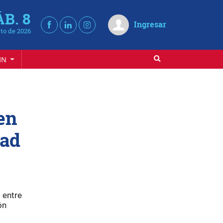
ÁB. 8
Ingresar
to de 2026
IN
en
dad
 entre
ón