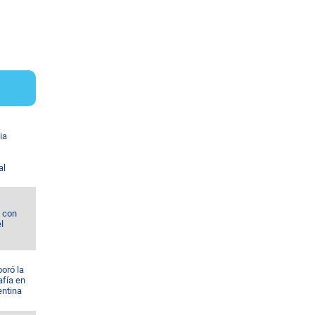
ia
al
l con
l
oró la
afía en
entina