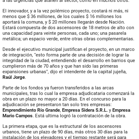
a las urgencias que atañen al sector, como en muchos otros.
El innovador, y a la vez polémico proyecto, costará ni más, ni
menos que $ 36 millones, de los cuales $ 16 millones los
aportará la comuna, y $ 20 millones llegarán desde Nación.
Estará compuesta de dos ascensores de 18 metros de alto con
una capacidad para veinte personas, cada uno; una pasarela
metálica; un espacio verde, entre otras obras complementarias.
Desde el ejecutivo municipal justifican el proyecto, en un marco
de integración, “esto forma parte de una decisión de lograr la
integridad de la ciudad, entendiendo el desarrollo en barrios que
cumplieron más de 70 años y que han sido las primeras
expansiones urbanas", dijo el intendente de la capital jujeña,
Raúl Jorge
.
Parte de los fondos ya fueron transferidos a las arcas
municipales, tras lo cual la empresa adjudicataria comenzará la
obra en un plazo no mayor a 20 días. En el concurso para la
adjudicación se presentaron tan solo tres empresas:
Emprendimiento Río Grande
,
Empresa Sidera S.R.L.
y
Empresa
Mario Campos
. Está ultima logró la contratación de la obra.
La primera etapa, que es la estructural de los ascensores
urbanos, tiene un plazo de 90 días, más otros 30 días para la
instalación de los elevadores y el tiempo restante será para