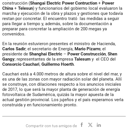
construcción (
Shangai Electric Power Contruction
+
Power
China
+
Telesun
) y funcionarios del gobierno local evaluaron la
marcha y ejecución de la obra y plazos y gestiones que todavía
restan por concretar. El encuentro trató las medidas a seguir
para llegar a tiempo y, además, sobre la documentación a
preparar para concretar la ampliación de 200 megas ya
convenidos.
En la reunión estuvieron presentes el ministro de Hacienda,
Carlos Sadir
; el secretario de Energía,
Mario Pizarro
; el
presidente de
Shanghai Electric
–
Power Construcción
,
Shen
Gangy
; representantes de la empresa
Talesum
y el CEO del
Consorcio Cauchari
,
Guillermo Hoerth
.
Cauchari está a 4.000 metros de altura sobre el nivel del mar, y
es una de las zonas con mayor radiación solar del planeta. Allí
se construye, con dilaciones respecto a los anuncios iniciales
de 2017, lo que será la mayor planta de generación de energía
fotovoltaica de Sudamérica, quizás la mayor apuesta de la
actual gestión provincial. Los jujeños y el país esperamos verla
construida y en funcionamiento pronto.
Compartir con tus amigos de