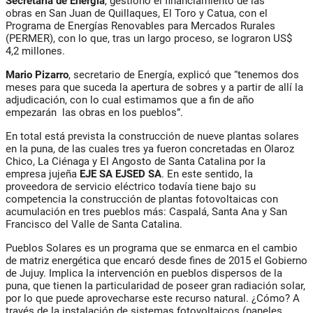
Secretaría de Energía
, gestionó el financiamiento de las
obras en San Juan de Quillaques, El Toro y Catua, con el
Programa de Energías Renovables para Mercados Rurales
(PERMER), con lo que, tras un largo proceso, se lograron US$
4,2 millones.
Mario Pizarro
, secretario de Energía, explicó que “tenemos dos
meses para que suceda la apertura de sobres y a partir de allí la
adjudicación, con lo cual estimamos que a fin de año
empezarán las obras en los pueblos”.
En total está prevista la construcción de nueve plantas solares
en la puna, de las cuales tres ya fueron concretadas en Olaroz
Chico, La Ciénaga y El Angosto de Santa Catalina por la
empresa jujeña
EJE SA EJSED SA
. En este sentido, la
proveedora de servicio eléctrico todavía tiene bajo su
competencia la construcción de plantas fotovoltaicas con
acumulación en tres pueblos más: Caspalá, Santa Ana y San
Francisco del Valle de Santa Catalina.
Pueblos Solares es un programa que se enmarca en el cambio
de matriz energética que encaró desde fines de 2015 el Gobierno
de Jujuy. Implica la intervención en pueblos dispersos de la
puna, que tienen la particularidad de poseer gran radiación solar,
por lo que puede aprovecharse este recurso natural. ¿Cómo? A
través de la instalación de sistemas fotovoltaicos (paneles