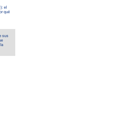
): el
or qué
e sus
ue
la