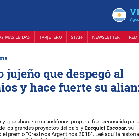
VI
Agos
AS MÁS LEÍDAS
TARJETERO
STAFF
NEWSLETTER
RED 
2018
o jujeño que despegó al
s y hace fuerte su alian
 y ¡que ahora suma audífonos propios! fue reconocida por 
e los grandes proyectos del país, y
Ezequiel Escobar
, su
ó el premio “Creativos Argentinos 2018”. Leé aquí la historia