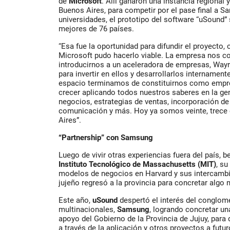
de
Microsoft
. Allí ganaron una instancia regional 
Buenos Aires, para competir por el pase final a Sa
universidades, el prototipo del software “uSound” 
mejores de 76 países.
“Esa fue la oportunidad para difundir el proyecto,
Microsoft pudo hacerlo viable. La empresa nos c
introducirnos a un aceleradora de empresas, Wayr
para invertir en ellos y desarrollarlos internamen
espacio terminamos de constituirnos como empr
crecer aplicando todos nuestros saberes en la g
negocios, estrategias de ventas, incorporación de
comunicación y más. Hoy ya somos veinte, trece 
Aires”.
“Partnership” con Samsung
Luego de vivir otras experiencias fuera del país, 
Instituto Tecnológico de Massachusetts (MIT)
, su
modelos de negocios en Harvard y sus intercambi
jujeño regresó a la provincia para concretar alg
Este año,
uSound
despertó el interés del conglo
multinacionales,
Samsung
, logrando concretar un
apoyo del Gobierno de la Provincia de Jujuy, para 
a través de la aplicación y otros proyectos a futu