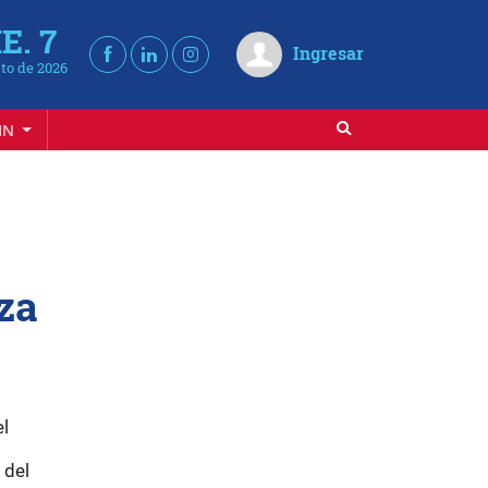
E. 7
Ingresar
to de 2026
IN
za
el
 del