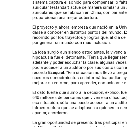
sistema captura el sonido para compensar lo falt
auricular (estándar) actúe de manera similar a un
auriculares que se fabrican en China, con parlant
proporcionan una mejor cobertura.
El proyecto y, ahora, empresa que nació en la Univ
darse a conocer en distintos puntos del mundo.
E
recorrido por los trayectos y logros que, al día d
por generar un mundo con más inclusión.
La idea surgió aun siendo estudiantes, la vivenc
hipoacusia fue el detonante. “Tenía que llegar s
adelante y poder escuchar la clase, algunas veces
podía acceder a un audífono por sus costos,con el
recordó
Ezequiel
. “Esa situación nos llevó a pre
nuestros conocimientos en informática podían a
mejorar su entorno, para aprender, comunicarse e 
El dato fuerte que sumó a la decisión, explicó, f
640 millones de personas que viven esa dificultad
esa situación, sólo una puede acceder a un audíf
infraestructura que se adaptasen a quienes lo nec
apuntar, acordaron.
La gran oportunidad se presentó tras participar 