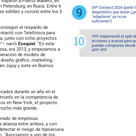
y viajaron a Puerto Madero, en
n Petersburg, en Rusia. Entre 6
SIP Connect 2026 (parte II
se exhibió y coronó entre los 5
diagnóstico que duele (¿p
"adaptarse" ya no es
suficiente?)
 conseguir el respaldo de
ontactó con Telefónica para
YPF implementó el split d
a, junto con ocho proyectos
acciones y avanza para q
te”– narró
Ezequiel
. “En este
puedan comprarse desde 
esa, era 2013, y empezamos a
APP YPF
eneración de modelo de
 diseño gráfico, marketing,
en Jujuy y siete en Buenos
becados durante un año en el
 triunfo en la competencia de
os en New York, el proyecto
o mucho más grande.
merado de empresas
a alianza entre ambos, y con
detectar el riesgo de hipoacusia
ro. “Asociarnos a uno de los