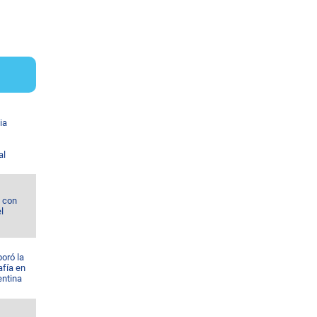
ia
al
l con
l
oró la
afía en
entina