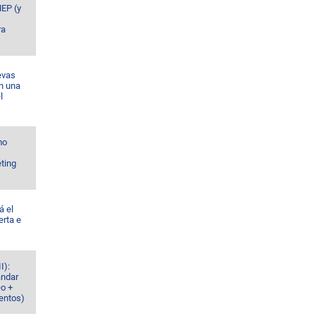
MEP (y
ra
evas
n una
l
mo
ting
á el
erta e
I):
ándar
eo +
ventos)