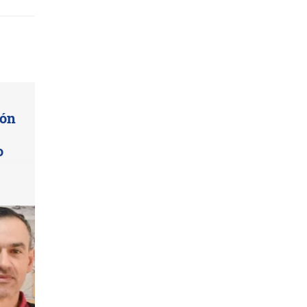
ión
o