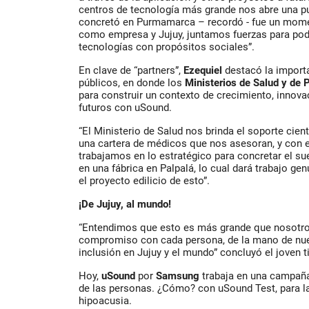
centros de tecnología más grande nos abre una p
concretó en Purmamarca – recordó - fue un mome
como empresa y Jujuy, juntamos fuerzas para po
tecnologías con propósitos sociales”.
En clave de “partners”,
Ezequiel
destacó la import
públicos, en donde los
Ministerios de Salud y de 
para construir un contexto de crecimiento, innov
futuros con uSound.
“El Ministerio de Salud nos brinda el soporte ci
una cartera de médicos que nos asesoran, y con el
trabajamos en lo estratégico para concretar el su
en una fábrica en Palpalá, lo cual dará trabajo ge
el proyecto edilicio de esto”.
¡De Jujuy, al mundo!
“Entendimos que esto es más grande que nosotros
compromiso con cada persona, de la mano de nue
inclusión en Jujuy y el mundo” concluyó el joven t
Hoy,
uSound
por
Samsung
trabaja en una campaña
de las personas. ¿Cómo? con uSound Test, para la
hipoacusia.