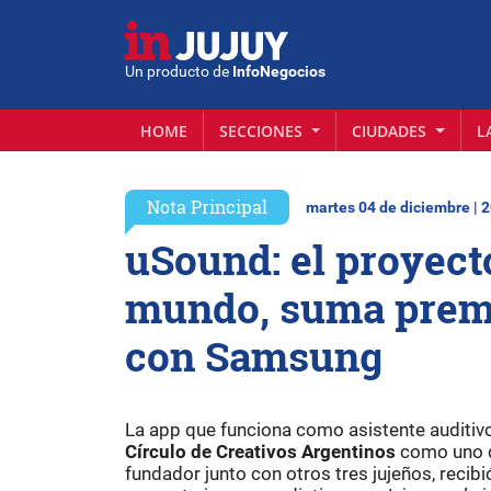
Un producto de
InfoNegocios
HOME
SECCIONES
CIUDADES
L
Nota Principal
martes 04 de diciembre | 
uSound: el proyect
mundo, suma premio
con Samsung
La app que funciona como asistente auditivo
Círculo de Creativos Argentinos
como uno d
fundador junto con otros tres jujeños, recibi