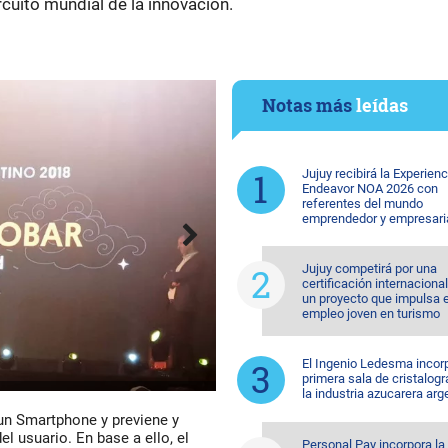
rcuito mundial de la innovación.
Notas más
leídas
Jujuy recibirá la Experienc
Endeavor NOA 2026 con
referentes del mundo
emprendedor y empresari
Jujuy competirá por una
certificación internaciona
un proyecto que impulsa e
empleo joven en turismo
El Ingenio Ledesma incorp
primera sala de cristalogr
la industria azucarera arg
 un Smartphone y previene y
el usuario. En base a ello, el
Personal Pay incorpora la