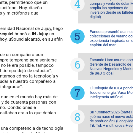
ante, permitiendo que un
compra y venta de dólar 
 audífono. Hoy, diseña
amplía las opciones de
inversión desde su billete
es y micrófonos que
digital)
ersidad Nacional de Jujuy, llegó
Pandora presentó sus nu
zequiel
brindó a
IN Jujuy
un
colecciones de verano co
e hoy, uSound alcanzó, en su afán
experiencia inspirada en e
espíritu del mar
ia de un compañero con
iempre temprano para sentarse
Facundo Haro asume co
Gerente de Desarrollo de
 no le era posible, tampoco
Nuevos Negocios y Marke
 tiempo dejó de estudiar”,
de B&B Global
guntarnos cómo la tecnología y
yudar a nuestro compañero a
integrarse”.
El Coloquio de IDEA pondr
foco en energía, Vaca Mu
ue que en el mundo hay más de
inteligencia artificial
; y de cuarenta personas con
ono. Condiciones e
SIP Connect 2026 (parte II
esitaban era a lo que debían
¿cómo nace el nuevo est
de producción? (Long vid
Tik Tok + multi cross + e
en una competencia de tecnología