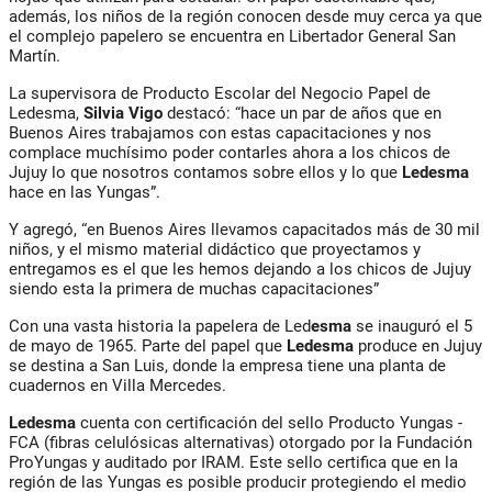
además, los niños de la región conocen desde muy cerca ya que
el complejo papelero se encuentra en Libertador General San
Martín.
La supervisora de Producto Escolar del Negocio Papel de
Ledesma,
Silvia Vigo
destacó: “hace un par de años que en
Buenos Aires trabajamos con estas capacitaciones y nos
complace muchísimo poder contarles ahora a los chicos de
Jujuy lo que nosotros contamos sobre ellos y lo que
Ledesma
hace en las Yungas”.
Y agregó, “en Buenos Aires llevamos capacitados más de 30 mil
niños, y el mismo material didáctico que proyectamos y
entregamos es el que les hemos dejando a los chicos de Jujuy
siendo esta la primera de muchas capacitaciones”
Con una vasta historia la papelera de Led
esma
se inauguró el 5
de mayo de 1965. Parte del papel que
Ledesma
produce en Jujuy
se destina a San Luis, donde la empresa tiene una planta de
cuadernos en Villa Mercedes.
Ledesma
cuenta con certificación del sello Producto Yungas -
FCA (fibras celulósicas alternativas) otorgado por la Fundación
ProYungas y auditado por IRAM. Este sello certifica que en la
región de las Yungas es posible producir protegiendo el medio