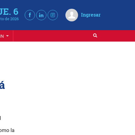
UE. 6
Ingresar
to de 2026
IN
á
l
como la