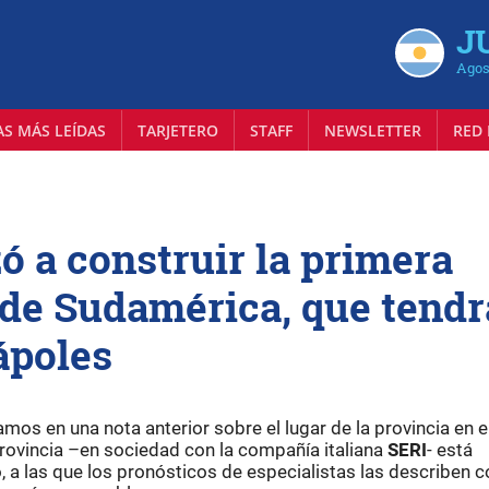
J
Agos
AS MÁS LEÍDAS
TARJETERO
STAFF
NEWSLETTER
RED 
ó a construir la primera
s de Sudamérica, que tendr
ápoles
amos en una nota anterior sobre el lugar de la provincia en e
 provincia –en sociedad con la compañía italiana
SERI
- está
o, a las que los pronósticos de especialistas las describen 