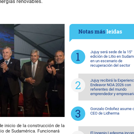
ergías renovables.
Notas más
leídas
Jujuy será sede de la 15°
edición de Litio en Sudam
en un escenario de
recuperación del sector
Jujuy recibirá la Experienc
Endeavor NOA 2026 con
referentes del mundo
emprendedor y empresari
Gonzalo Ordoñez asume
CEO de Lidherma
e inicio de la construcción de la
itio de Sudamérica. Funcionará
El Ingenio Ledesma incorp