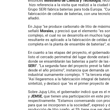
entonces
Ministerio de Ciencia y Tecnología
, rec
hizo referencia a la visita que realizó a la ciudad 
Grupo SERI fabrica baterías para toda Europa. “Cu
fabricación de celdas de baterías, con una tecnol
añadió.
En Jujuy “se produce carbonato de litio de máxima
señaló
Morales
, y precisó que el elemento “es so
complejo, el cual no se desarrolla en muchos luga
resultante es aplicado a la fabricación de celdas 
completa en la planta de ensamble de baterías”, e
En cuanto a las etapas del proyecto, el gobernado
listo el cercado perimetral del lugar donde estará 
donde se ensamblarán las baterías a partir de las
SERI
”. “La segunda fase del proyecto prevé la fab
desde el año próximo”, instancia que demanda un
industrial sumamente complejo. Y “la tercera etapa
“Así llegaremos a la fabricación integral de baterías
sintetizó, y destacó que “es el primer proyecto de
Sobre Jujuy Litio, el gobernador indicó que es el
y
JEMSE
, que tienen una participación en este pr
respectivamente. “Estamos conversando con produ
para que se incorporen a la sociedad”, expresó y 
producción de litio jujeño, el 5% tiene que ser d