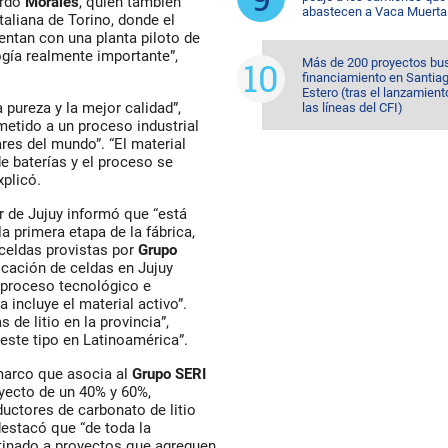
ordó
Morales
, quien también
abastecen a Vaca Muerta
italiana de Torino, donde el
entan con una planta piloto de
ogía realmente importante”,
Más de 200 proyectos bu
financiamiento en Santiag
Estero (tras el lanzamient
 pureza y la mejor calidad”,
las líneas del CFI)
metido a un proceso industrial
res del mundo”. “El material
de baterías y el proceso se
xplicó.
r de Jujuy informó que “está
la primera etapa de la fábrica,
 celdas provistas por
Grupo
ricación de celdas en Jujuy
 proceso tecnológico e
 incluye el material activo”.
 de litio en la provincia”,
 este tipo en Latinoamérica”.
 marco que asocia al
Grupo SERI
oyecto de un 40% y 60%,
ctores de carbonato de litio
destacó que “de toda la
estinado a proyectos que agreguen