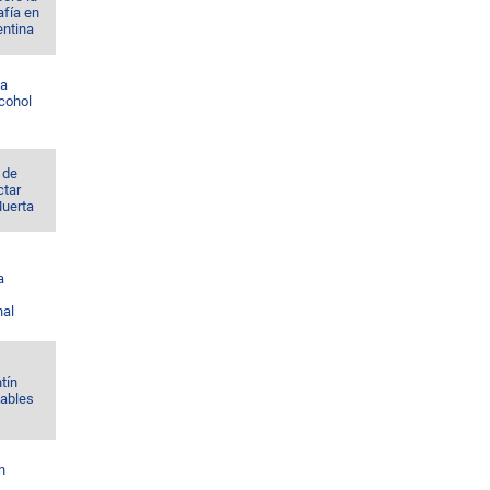
afía en
entina
la
lcohol
 de
ctar
Muerta
a
nal
tín
Gables
n