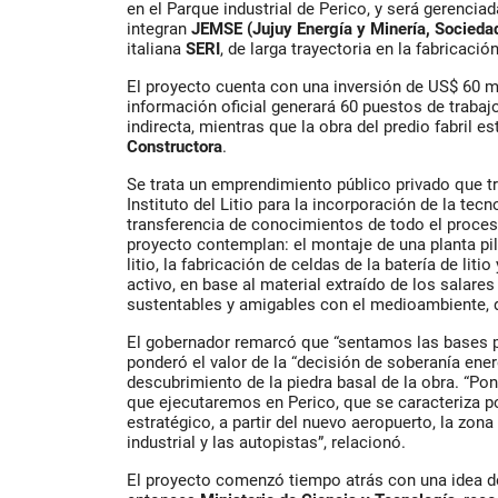
en el Parque industrial de Perico, y será gerenci
integran
JEMSE (Jujuy Energía y Minería, Sociedad
italiana
SERI
, de larga trayectoria en la fabricació
El proyecto cuenta con una inversión de US$ 60 mi
información oficial generará 60 puestos de traba
indirecta, mientras que la obra del predio fabril 
Constructora
.
Se trata un emprendimiento público privado que t
Instituto del Litio para la incorporación de la tecn
transferencia de conocimientos de todo el proceso
proyecto contemplan: el montaje de una planta pi
litio, la fabricación de celdas de la batería de liti
activo, en base al material extraído de los salare
sustentables y amigables con el medioambiente, d
El gobernador remarcó que “sentamos las bases p
ponderó el valor de la “decisión de soberanía ener
descubrimiento de la piedra basal de la obra. “P
que ejecutaremos en Perico, que se caracteriza 
estratégico, a partir del nuevo aeropuerto, la zona f
industrial y las autopistas”, relacionó.
El proyecto comenzó tiempo atrás con una idea d