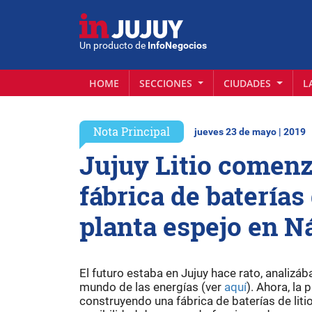
Un producto de
InfoNegocios
HOME
SECCIONES
CIUDADES
L
Nota Principal
jueves 23 de mayo | 2019
Jujuy Litio comenz
fábrica de batería
planta espejo en N
El futuro estaba en Jujuy hace rato, analizáb
mundo de las energías (ver
aquí
). Ahora, la
construyendo una fábrica de baterías de liti