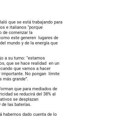
ñaló que se está trabajando para
nos e italianos “porque
o de comenzar la
 como este generen lugares de
 del mundo y de la energía que
ijo a su turno: “estamos
os, que se hace realidad en un
icando que vamos a hacer
y importante. No pongan límite
es más grande”.
informan que para mediados de
ricidad se reducirá del 38% al
ativos se desplazan
 de las baterías.
rá habernos dado cuenta de lo