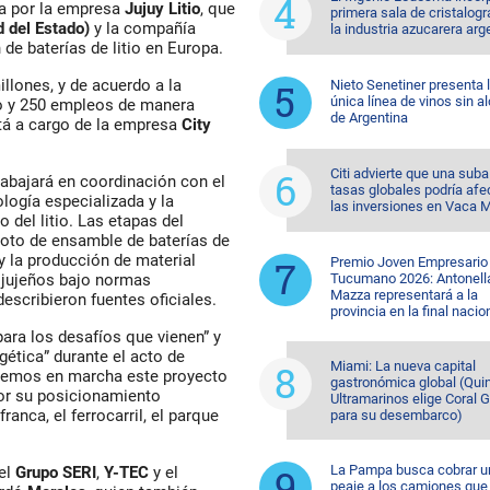
ada por la empresa
Jujuy Litio
, que
primera sala de cristalogr
 del Estado)
y la compañía
la industria azucarera arg
n de baterías de litio en Europa.
llones, y de acuerdo a la
Nieto Senetiner presenta 
única línea de vinos sin a
jo y 250 empleos de manera
de Argentina
está a cargo de la empresa
City
Citi advierte que una suba
rabajará en coordinación con el
tasas globales podría afe
ología especializada y la
las inversiones en Vaca 
 del litio. Las etapas del
loto de ensamble de baterías de
o y la producción de material
Premio Joven Empresario
Tucumano 2026: Antonell
s jujeños bajo normas
Mazza representará a la
escribieron fuentes oficiales.
provincia en la final nacio
ara los desafíos que vienen” y
gética” durante el acto de
Miami: La nueva capital
onemos en marcha este proyecto
gastronómica global (Quin
por su posicionamiento
Ultramarinos elige Coral 
ranca, el ferrocarril, el parque
para su desembarco)
La Pampa busca cobrar u
el
Grupo SERI
,
Y-TEC
y el
peaje a los camiones que