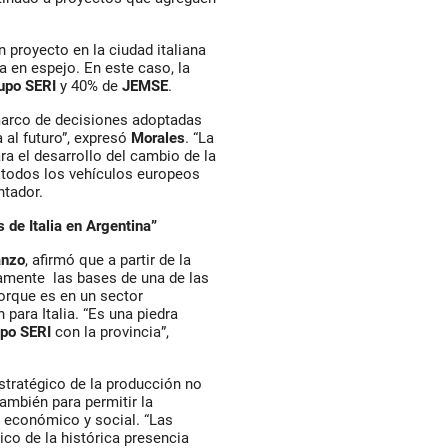
 proyecto en la ciudad italiana
 en espejo. En este caso, la
upo SERI
y 40% de
JEMSE
.
 marco de decisiones adoptadas
a al futuro”, expresó
Morales
. “La
a el desarrollo del cambio de la
e todos los vehículos europeos
ntador.
 de Italia en Argentina”
anzo
, afirmó que a partir de la
camente las bases de una de las
porque es en un sector
 para Italia. “Es una piedra
upo SERI
con la provincia”,
stratégico de la producción no
también para permitir la
o económico y social. “Las
ico de la histórica presencia