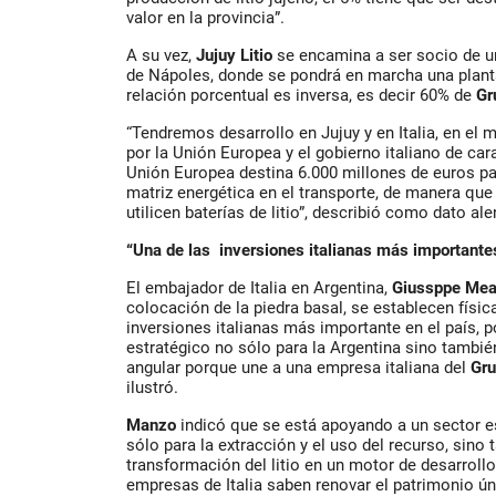
valor en la provincia”.
A su vez,
Jujuy Litio
se encamina a ser socio de un
de Nápoles, donde se pondrá en marcha una planta
relación porcentual es inversa, es decir 60% de
Gr
“Tendremos desarrollo en Jujuy y en Italia, en el
por la Unión Europea y el gobierno italiano de car
Unión Europea destina 6.000 millones de euros par
matriz energética en el transporte, de manera qu
utilicen baterías de litio”, describió como dato ale
“Una de las inversiones italianas más importantes
El embajador de Italia en Argentina,
Giussppe Me
colocación de la piedra basal, se establecen físi
inversiones italianas más importante en el país, 
estratégico no sólo para la Argentina sino también
angular porque une a una empresa italiana del
Gr
ilustró.
Manzo
indicó que se está apoyando a un sector e
sólo para la extracción y el uso del recurso, sino 
transformación del litio en un motor de desarroll
empresas de Italia saben renovar el patrimonio ún