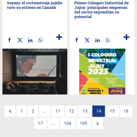
Sayani: el cortometraje jujeño
Primer Coloquio Industrial de
tuvo su estreno en Canadá
Jujuy: principales empresas
del sector expondrán su
potencial
1
2
...
11
12
13
14
15
16
17
...
104
105